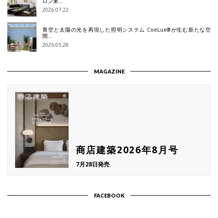
ロン東…
2026.07.22
青空と太陽の光を再現した照明システム CoeLux®が生む新たな空
間…
2026.05.28
MAGAZINE
商店建築2026年8月号
7月28日発売
FACEBOOK