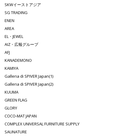
SKWイーストアジア
SG TRADING
ENEN
AREA
EL・JEWEL
AIZ・広報グループ
AFJ
KANADEMONO
KAMIYA
Galleria di SPIVER Japan(1)
Galleria di SPIVER Japan(2)
KUUMA
GREEN FLAG
GLORY
COCO-MAT JAPAN
COMPLEX UNIVERSAL FURNITURE SUPPLY
SAUNATURE