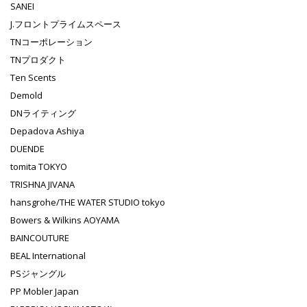
SANEI
J.フロントプライムスペース
TNコーポレーション
TNプロダクト
Ten Scents
Demold
DNライティング
Depadova Ashiya
DUENDE
tomita TOKYO
TRISHNA JIVANA
hansgrohe/THE WATER STUDIO tokyo
Bowers & Wilkins AOYAMA
BAINCOUTURE
BEAL International
PSジャングル
PP Mobler Japan