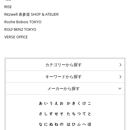
RISE
Ritzwell 表参道 SHOP & ATELIER
Roche Bobois TOKYO
ROLF BENZ TOKYO
VERSE OFFICE
カテゴリーから探す
キーワードから探す
メーカーから探す
あ
い
う
え
お
か
き
く
け
こ
さ
し
す
せ
そ
た
ち
つ
て
と
な
に
ぬ
ね
の
は
ひ
ふ
へ
ほ