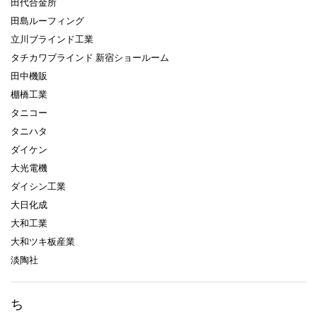
田代合金所
田島ルーフィング
立川ブラインド工業
タチカワブラインド 新宿ショールーム
田中機販
棚橋工業
タニコー
タニハタ
ダイケン
大光電機
ダイシン工業
大日化成
大和工業
大和ツキ板産業
淡陶社
ち