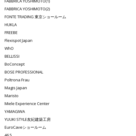
FABBRICA YOSHIMOTO(1)
FABBRICA YOSHIMOTO(2)
FONTE TRADING 東京ショールーム
HUKLA
FREEBE
Flexispot Japan
WhO
BELLISSI
BoConcept
BOSE PROFESSIONAL
Poltrona Frau
Magis Japan
Maristo
Miele Experience Center
YAMAGIWA
YUUKI STYLE友紀建築工房
EuroCaveショールーム
46.5