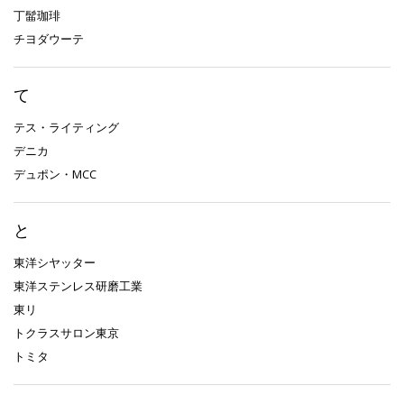
丁髷珈琲
チヨダウーテ
て
テス・ライティング
デニカ
デュポン・MCC
と
東洋シヤッター
東洋ステンレス研磨工業
東リ
トクラスサロン東京
トミタ