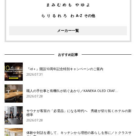
ま
み
む
め
も
や
ゆ
よ
ら
り
る
れ
ろ
わ
A-Z
その他
メーカー一覧
おすすめ記事
『id＋』開設10周年記念特別キャンペーンのご案内
2026.07.31
職人の手仕事と有機ELが紡ぐあかり／KANEKA OLED CRAF…
2026.07.28
サウナが客室の「必需品」になる時代へ 秀建が切り拓くホテルの新
標準
2026.07.28
体験や対話を通して、キッチンから理想の暮らしを形に／トクラスサ