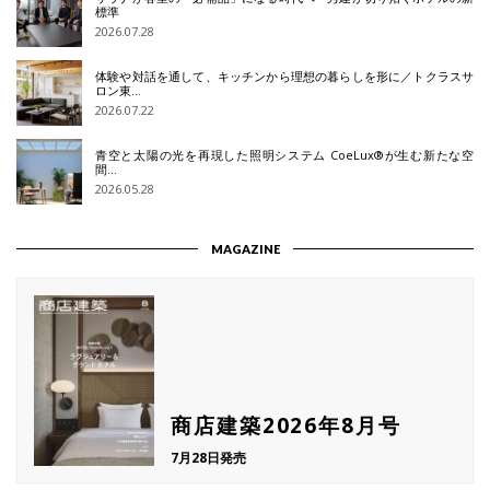
標準
2026.07.28
体験や対話を通して、キッチンから理想の暮らしを形に／トクラスサ
ロン東…
2026.07.22
青空と太陽の光を再現した照明システム CoeLux®が生む新たな空
間…
2026.05.28
MAGAZINE
商店建築2026年8月号
7月28日発売