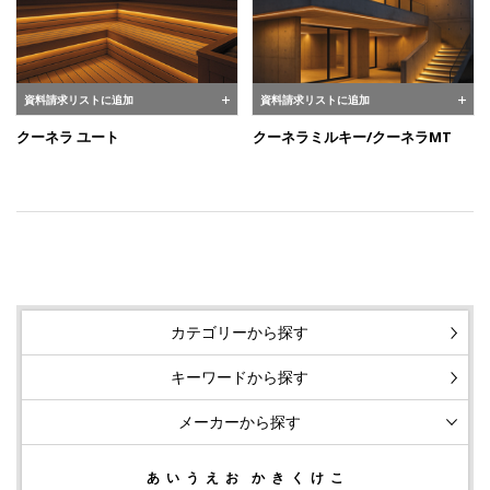
資料請求リストに追加
資料請求リストに追加
クーネラ ユート
クーネラミルキー/クーネラMT
カテゴリーから探す
キーワードから探す
メーカーから探す
あ
い
う
え
お
か
き
く
け
こ