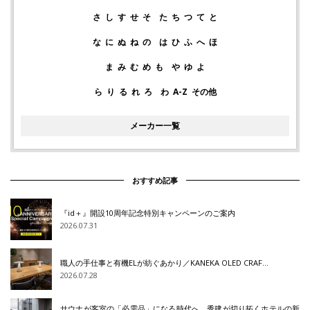
さ
し
す
せ
そ
た
ち
つ
て
と
な
に
ぬ
ね
の
は
ひ
ふ
へ
ほ
ま
み
む
め
も
や
ゆ
よ
ら
り
る
れ
ろ
わ
A-Z
その他
メーカー一覧
おすすめ記事
『id＋』開設10周年記念特別キャンペーンのご案内
2026.07.31
職人の手仕事と有機ELが紡ぐあかり／KANEKA OLED CRAF…
2026.07.28
サウナが客室の「必需品」になる時代へ 秀建が切り拓くホテルの新