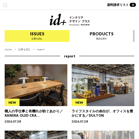
資料請求リスト
0
id+ インテリア デザイ
ISSUES
PRODUCTS
記事を読む
製品を探す
Home
記事を読む
report
report
職人の手仕事と有機ELが紡ぐあかり／
ライフスタイルの余白が、オフィスを豊
KANEKA OLED CRA…
かにする／DULTON
2026.07.28
2026.07.28