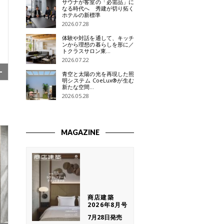
サウナが客室の「必需品」に
なる時代へ 秀建が切り拓く
ホテルの新標準
2026.07.28
体験や対話を通して、キッチ
ンから理想の暮らしを形に／
トクラスサロン東…
2026.07.22
青空と太陽の光を再現した照
明システム CoeLux®が生む
新たな空間…
2026.05.28
MAGAZINE
商店建築
2026年8月号
7月28日発売