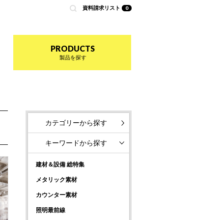
資料請求リスト
0
nted by 商店建築
PRODUCTS
製品を探す
カテゴリーから探す
キーワードから探す
建材＆設備 総特集
メタリック素材
カウンター素材
照明最前線