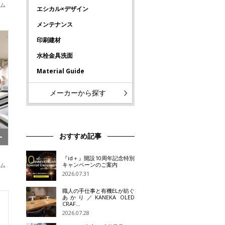
ーム
エシカル×デザイン
メンテナンス
印刷建材
水栓金具洗面
Material Guide
メーカーから探す
おすすめ記事
『id＋』開設10周年記念特別
キャンペーンのご案内
ーム
2026.07.31
職人の手仕事と有機ELが紡ぐ
あかり／KANEKA OLED
CRAF…
2026.07.28