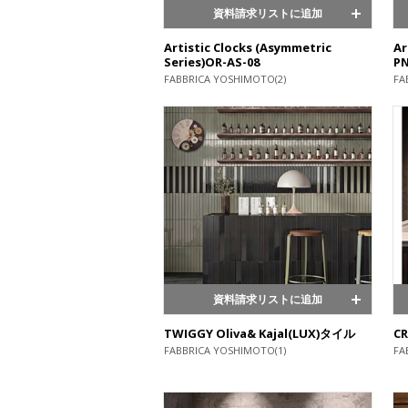
資料請求リストに追加
Artistic Clocks (Asymmetric
Ar
Series)OR-AS-08
PN
FABBRICA YOSHIMOTO(2)
FA
資料請求リストに追加
TWIGGY Oliva& Kajal(LUX)タイル
CR
FABBRICA YOSHIMOTO(1)
FA