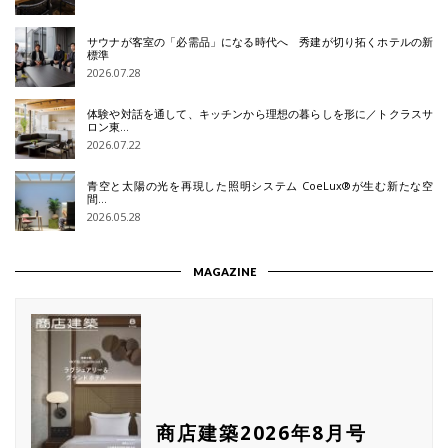
サウナが客室の「必需品」になる時代へ 秀建が切り拓くホテルの新
標準
2026.07.28
体験や対話を通して、キッチンから理想の暮らしを形に／トクラスサ
ロン東…
2026.07.22
青空と太陽の光を再現した照明システム CoeLux®が生む新たな空
間…
2026.05.28
MAGAZINE
商店建築2026年8月号