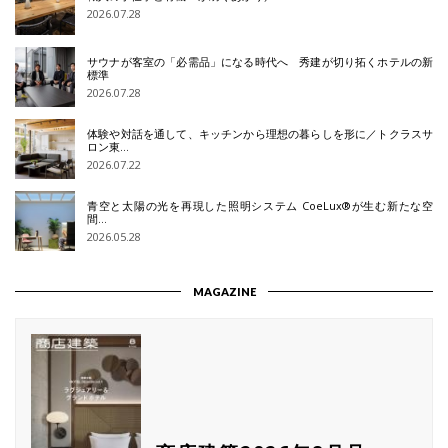
2026.07.28
サウナが客室の「必需品」になる時代へ 秀建が切り拓くホテルの新
標準
2026.07.28
体験や対話を通して、キッチンから理想の暮らしを形に／トクラスサ
ロン東…
2026.07.22
青空と太陽の光を再現した照明システム CoeLux®が生む新たな空
間…
2026.05.28
MAGAZINE