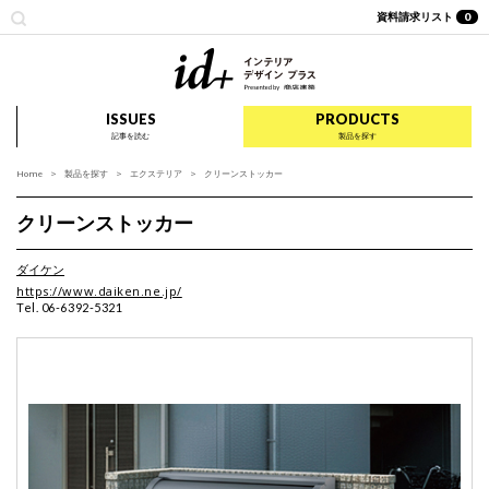
資料請求リスト
0
id+ インテリア デザイ
ISSUES
PRODUCTS
記事を読む
製品を探す
Home
製品を探す
エクステリア
クリーンストッカー
クリーンストッカー
ダイケン
https://www.daiken.ne.jp/
Tel. 06-6392-5321