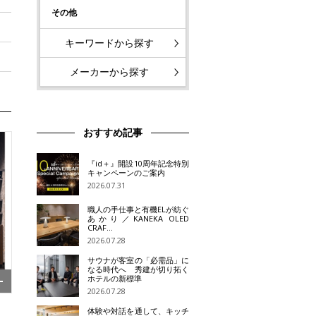
その他
キーワードから探す
メーカーから探す
おすすめ記事
『id＋』開設10周年記念特別
キャンペーンのご案内
2026.07.31
職人の手仕事と有機ELが紡ぐ
あかり／KANEKA OLED
CRAF…
2026.07.28
サウナが客室の「必需品」に
なる時代へ 秀建が切り拓く
ホテルの新標準
2026.07.28
体験や対話を通して、キッチ