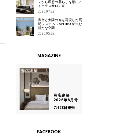
ンから理想の暮らしを形に／
トクラスサロン東…
2026.07.22
青空と太陽の光を再現した照
明システム CoeLux®が生む
新たな空間…
2026.05.28
MAGAZINE
商店建築
2026年8月号
7月28日発売
FACEBOOK