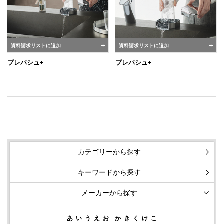
資料請求リストに追加
資料請求リストに追加
プレパシュ+
プレパシュ+
カテゴリーから探す
キーワードから探す
メーカーから探す
あ
い
う
え
お
か
き
く
け
こ