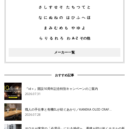
さ
し
す
せ
そ
た
ち
つ
て
と
な
に
ぬ
ね
の
は
ひ
ふ
へ
ほ
ま
み
む
め
も
や
ゆ
よ
ら
り
る
れ
ろ
わ
A-Z
その他
メーカー一覧
おすすめ記事
『id＋』開設10周年記念特別キャンペーンのご案内
2026.07.31
職人の手仕事と有機ELが紡ぐあかり／KANEKA OLED CRAF…
2026.07.28
サウナが客室の「必需品」になる時代へ 秀建が切り拓くホテルの新