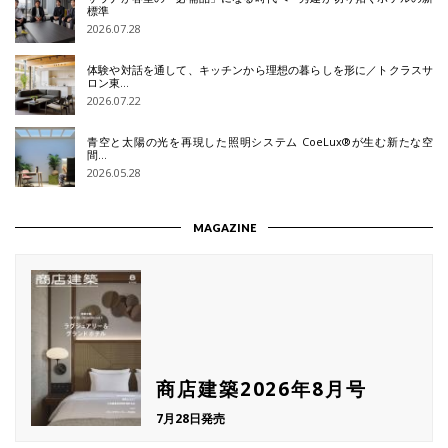
標準
2026.07.28
体験や対話を通して、キッチンから理想の暮らしを形に／トクラスサ
ロン東…
2026.07.22
青空と太陽の光を再現した照明システム CoeLux®が生む新たな空
間…
2026.05.28
MAGAZINE
商店建築2026年8月号
7月28日発売