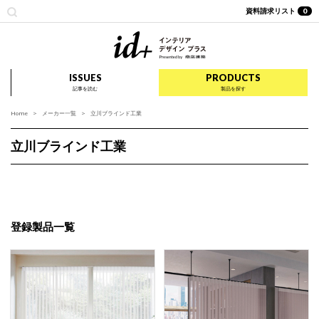
資料請求リスト
0
id+ インテリア デザイ
ISSUES
PRODUCTS
記事を読む
製品を探す
Home
メーカー一覧
立川ブラインド工業
立川ブラインド工業
登録製品一覧