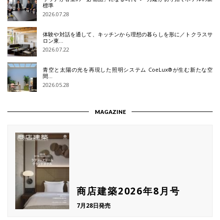
標準
2026.07.28
体験や対話を通して、キッチンから理想の暮らしを形に／トクラスサ
ロン東…
2026.07.22
青空と太陽の光を再現した照明システム CoeLux®が生む新たな空
間…
2026.05.28
MAGAZINE
商店建築2026年8月号
7月28日発売