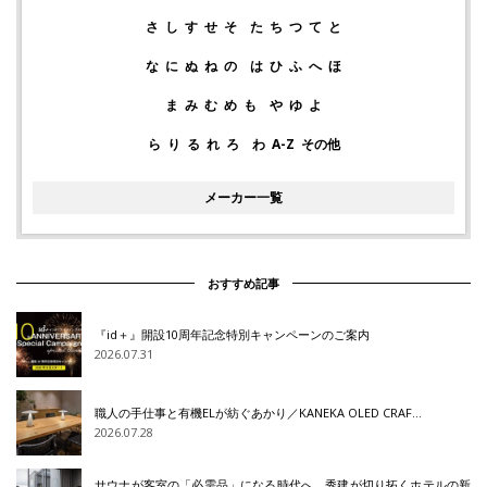
さ
し
す
せ
そ
た
ち
つ
て
と
な
に
ぬ
ね
の
は
ひ
ふ
へ
ほ
ま
み
む
め
も
や
ゆ
よ
ら
り
る
れ
ろ
わ
A-Z
その他
メーカー一覧
おすすめ記事
『id＋』開設10周年記念特別キャンペーンのご案内
2026.07.31
職人の手仕事と有機ELが紡ぐあかり／KANEKA OLED CRAF…
2026.07.28
サウナが客室の「必需品」になる時代へ 秀建が切り拓くホテルの新