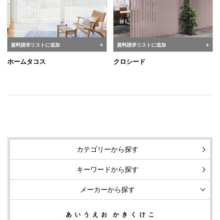
資料請求リストに追加
資料請求リストに追加
ホームタコス
クロシード
カテゴリーから探す
キーワードから探す
メーカーから探す
あ
い
う
え
お
か
き
く
け
こ