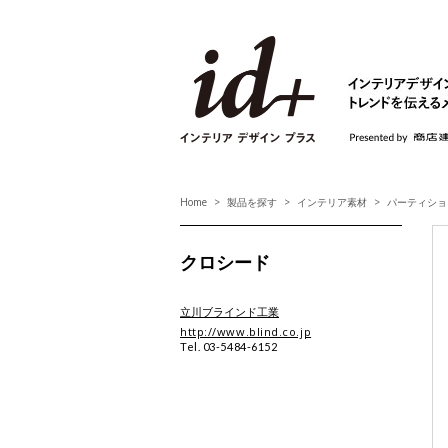
id+ インテリア デ
Home
製品を探す
インテリア素材
パーティショ
クロシード
立川ブラインド工業
http://www.blind.co.jp
Tel. 03-5484-6152