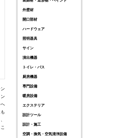
装飾材・造形物・ペイント
外壁材
開口部材
ハードウェア
照明器具
サイン
演出機器
トイレ・バス
厨房機器
専門設備
テン
暖房設備
イン
ーへ
エクステリア
にも
設計ツール
し、
設計・施工
るこ
空調・換気・空気清浄設備