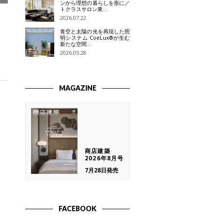
ンから理想の暮らしを形に／
トクラスサロン東…
2026.07.22
青空と太陽の光を再現した照
明システム CoeLux®が生む
新たな空間…
2026.05.28
MAGAZINE
商店建築
2026年8月号
7月28日発売
FACEBOOK