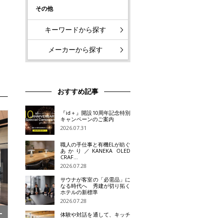
その他
キーワードから探す
メーカーから探す
おすすめ記事
『id＋』開設10周年記念特別
キャンペーンのご案内
2026.07.31
職人の手仕事と有機ELが紡ぐ
あかり／KANEKA OLED
CRAF…
2026.07.28
サウナが客室の「必需品」に
なる時代へ 秀建が切り拓く
ホテルの新標準
2026.07.28
体験や対話を通して、キッチ