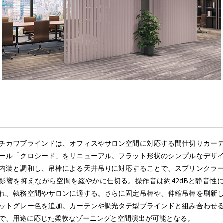
チカワブラインドは、オフィスやサロン空間に対応する間仕切りカー
ール「クロシード」をリニューアル。フラット形状のシンプルなデザ
内装と調和し、吊棒による天井吊りに対応することで、スプリンクラ
影響を抑えながら空間を緩やかに仕切る。操作音は約42dBと静音性
れ、執務空間やサロンに適する。さらに固定吊棒や、伸縮吊棒を刷新
ットグレー色を追加。カーテンや調光タテ型ブラインドと組み合わせ
で、用途に応じた柔軟なゾーニングと空間演出が可能となる。