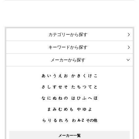
カテゴリーから探す
キーワードから探す
メーカーから探す
あ
い
う
え
お
か
き
く
け
こ
さ
し
す
せ
そ
た
ち
つ
て
と
な
に
ぬ
ね
の
は
ひ
ふ
へ
ほ
ま
み
む
め
も
や
ゆ
よ
ら
り
る
れ
ろ
わ
A-Z
その他
メーカー一覧