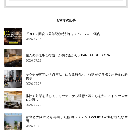
おすすめ記事
『id＋』開設10周年記念特別キャンペーンのご案内
2026.07.31
職人の手仕事と有機ELが紡ぐあかり／KANEKA OLED CRAF…
2026.07.28
サウナが客室の「必需品」になる時代へ 秀建が切り拓くホテルの新
標準
2026.07.28
体験や対話を通して、キッチンから理想の暮らしを形に／トクラスサ
ロン東…
2026.07.22
青空と太陽の光を再現した照明システム CoeLux®が生む新たな空
間…
2026.05.28