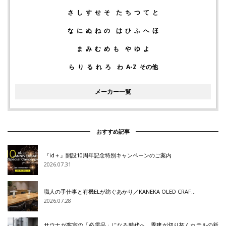
さ
し
す
せ
そ
た
ち
つ
て
と
な
に
ぬ
ね
の
は
ひ
ふ
へ
ほ
ま
み
む
め
も
や
ゆ
よ
ら
り
る
れ
ろ
わ
A-Z
その他
メーカー一覧
おすすめ記事
『id＋』開設10周年記念特別キャンペーンのご案内
2026.07.31
職人の手仕事と有機ELが紡ぐあかり／KANEKA OLED CRAF…
2026.07.28
サウナが客室の「必需品」になる時代へ 秀建が切り拓くホテルの新