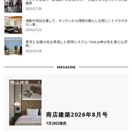
標準
2026.07.28
体験や対話を通して、キッチンから理想の暮らしを形に／トクラスサ
ロン東…
2026.07.22
青空と太陽の光を再現した照明システム CoeLux®が生む新たな空
間…
2026.05.28
MAGAZINE
商店建築2026年8月号
7月28日発売