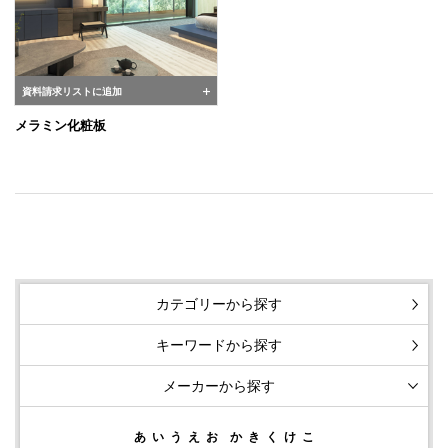
資料請求リストに追加
メラミン化粧板
カテゴリーから探す
キーワードから探す
メーカーから探す
あ
い
う
え
お
か
き
く
け
こ