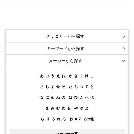
カテゴリーから探す
キーワードから探す
メーカーから探す
あ
い
う
え
お
か
き
く
け
こ
さ
し
す
せ
そ
た
ち
つ
て
と
な
に
ぬ
ね
の
は
ひ
ふ
へ
ほ
ま
み
む
め
も
や
ゆ
よ
ら
り
る
れ
ろ
わ
A-Z
その他
メーカー一覧