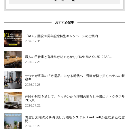
おすすめ記事
『id＋』開設10周年記念特別キャンペーンのご案内
2026.07.31
職人の手仕事と有機ELが紡ぐあかり／KANEKA OLED CRAF…
2026.07.28
サウナが客室の「必需品」になる時代へ 秀建が切り拓くホテルの新
標準
2026.07.28
体験や対話を通して、キッチンから理想の暮らしを形に／トクラスサ
ロン東…
2026.07.22
青空と太陽の光を再現した照明システム CoeLux®が生む新たな空
間…
2026.05.28