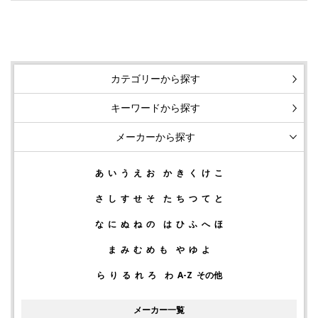
カテゴリーから探す
キーワードから探す
メーカーから探す
あ
い
う
え
お
か
き
く
け
こ
さ
し
す
せ
そ
た
ち
つ
て
と
な
に
ぬ
ね
の
は
ひ
ふ
へ
ほ
ま
み
む
め
も
や
ゆ
よ
ら
り
る
れ
ろ
わ
A-Z
その他
メーカー一覧