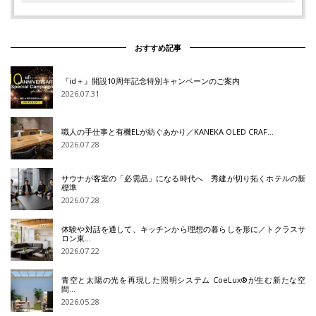
おすすめ記事
『id＋』開設10周年記念特別キャンペーンのご案内
2026.07.31
職人の手仕事と有機ELが紡ぐあかり／KANEKA OLED CRAF…
2026.07.28
サウナが客室の「必需品」になる時代へ 秀建が切り拓くホテルの新
標準
2026.07.28
体験や対話を通して、キッチンから理想の暮らしを形に／トクラスサ
ロン東…
2026.07.22
青空と太陽の光を再現した照明システム CoeLux®が生む新たな空
間…
2026.05.28