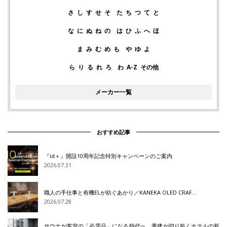
さ
し
す
せ
そ
た
ち
つ
て
と
な
に
ぬ
ね
の
は
ひ
ふ
へ
ほ
ま
み
む
め
も
や
ゆ
よ
ら
り
る
れ
ろ
わ
A-Z
その他
メーカー一覧
おすすめ記事
『id＋』開設10周年記念特別キャンペーンのご案内
2026.07.31
職人の手仕事と有機ELが紡ぐあかり／KANEKA OLED CRAF…
2026.07.28
サウナが客室の「必需品」になる時代へ 秀建が切り拓くホテルの新