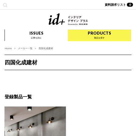
資料請求リスト
0
id+ インテリア デザイ
ISSUES
PRODUCTS
記事を読む
製品を探す
Home
メーカー一覧
四国化成建材
四国化成建材
登録製品一覧