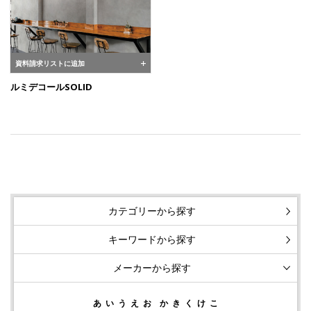
資料請求リストに追加
ルミデコールSOLID
カテゴリーから探す
キーワードから探す
メーカーから探す
あ
い
う
え
お
か
き
く
け
こ