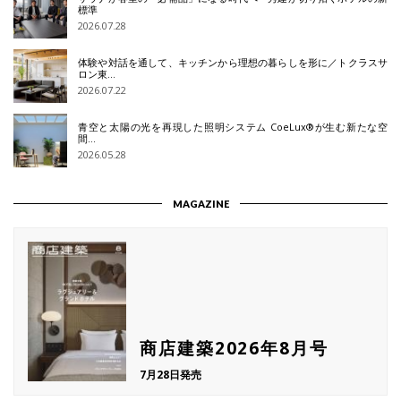
標準
2026.07.28
体験や対話を通して、キッチンから理想の暮らしを形に／トクラスサ
ロン東…
2026.07.22
青空と太陽の光を再現した照明システム CoeLux®が生む新たな空
間…
2026.05.28
MAGAZINE
商店建築2026年8月号
7月28日発売