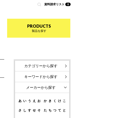
資料請求リスト
0
nted by 商店建築
PRODUCTS
製品を探す
カテゴリーから探す
キーワードから探す
メーカーから探す
あ
い
う
え
お
か
き
く
け
こ
さ
し
す
せ
そ
た
ち
つ
て
と