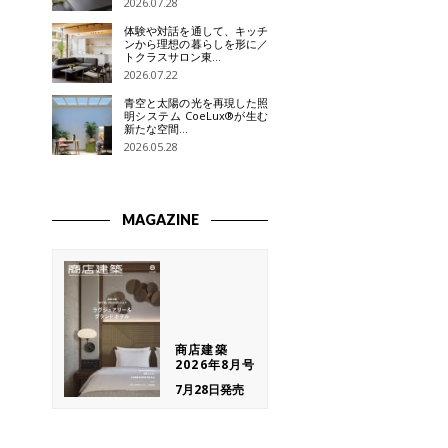
2026.07.28
体験や対話を通して、キッチ
ンから理想の暮らしを形に／
トクラスサロン東…
2026.07.22
青空と太陽の光を再現した照
明システム CoeLux®が生む
新たな空間…
2026.05.28
MAGAZINE
商店建築
2026年8月号
7月28日発売