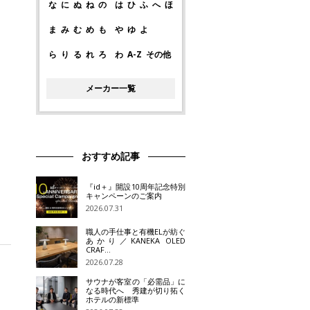
な
に
ぬ
ね
の
は
ひ
ふ
へ
ほ
ま
み
む
め
も
や
ゆ
よ
ら
り
る
れ
ろ
わ
A-Z
その他
メーカー一覧
おすすめ記事
『id＋』開設10周年記念特別
キャンペーンのご案内
2026.07.31
職人の手仕事と有機ELが紡ぐ
あかり／KANEKA OLED
CRAF…
2026.07.28
サウナが客室の「必需品」に
なる時代へ 秀建が切り拓く
ホテルの新標準