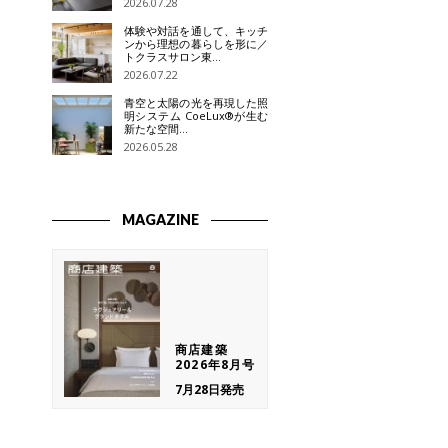
2026.07.28
体験や対話を通して、キッチ
ンから理想の暮らしを形に／
トクラスサロン東…
2026.07.22
青空と太陽の光を再現した照
明システム CoeLux®が生む
新たな空間…
2026.05.28
MAGAZINE
商店建築
2026年8月号
7月28日発売