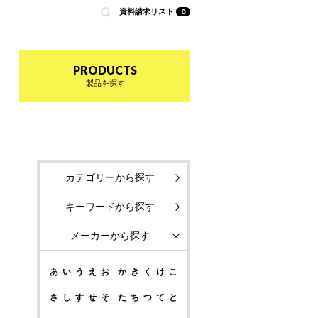
資料請求リスト
0
nted by 商店建築
PRODUCTS
製品を探す
カテゴリーから探す
キーワードから探す
メーカーから探す
あ
い
う
え
お
か
き
く
け
こ
さ
し
す
せ
そ
た
ち
つ
て
と