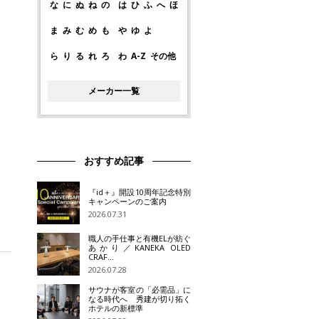
な
に
ぬ
ね
の
は
ひ
ふ
へ
ほ
ま
み
む
め
も
や
ゆ
よ
ら
り
る
れ
ろ
わ
A-Z
その他
メーカー一覧
おすすめ記事
『id＋』開設10周年記念特別
キャンペーンのご案内
2026.07.31
職人の手仕事と有機ELが紡ぐ
あかり／KANEKA OLED
CRAF…
2026.07.28
サウナが客室の「必需品」に
なる時代へ 秀建が切り拓く
ホテルの新標準