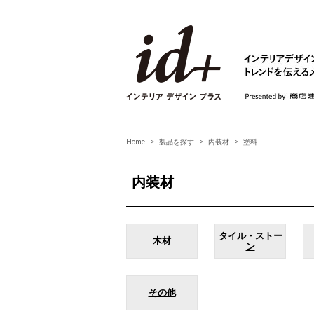
id+ インテリア デ
Home
製品を探す
内装材
塗料
内装材
タイル・ストー
木材
ン
その他