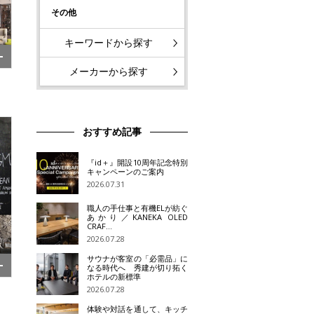
その他
キーワードから探す
メーカーから探す
おすすめ記事
『id＋』開設10周年記念特別
キャンペーンのご案内
2026.07.31
職人の手仕事と有機ELが紡ぐ
あかり／KANEKA OLED
CRAF…
2026.07.28
サウナが客室の「必需品」に
なる時代へ 秀建が切り拓く
ホテルの新標準
2026.07.28
体験や対話を通して、キッチ