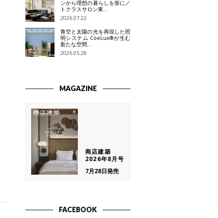
ンから理想の暮らしを形に／
トクラスサロン東…
2026.07.22
青空と太陽の光を再現した照
明システム CoeLux®が生む
新たな空間…
2026.05.28
MAGAZINE
商店建築
2026年8月号
7月28日発売
FACEBOOK