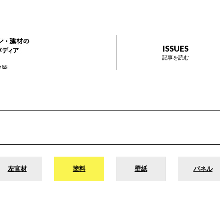
ザイン プラス
インテリアデザイン・建材のトレンドを伝えるメディア Prese
ISSUES
記事を読む
左官材
塗料
壁紙
パネル