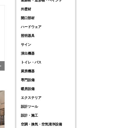
装飾材・造形物・ペイント
外壁材
開口部材
ハードウェア
照明器具
サイン
演出機器
トイレ・バス
厨房機器
専門設備
暖房設備
エクステリア
設計ツール
設計・施工
空調・換気・空気清浄設備