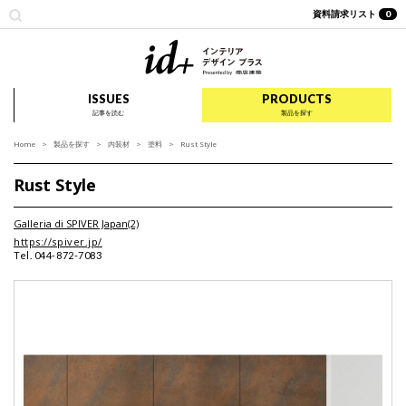
資料請求リスト
0
id+ インテリア デザイ
ISSUES
PRODUCTS
記事を読む
製品を探す
Home
製品を探す
内装材
塗料
Rust Style
Rust Style
Galleria di SPIVER Japan(2)
https://spiver.jp/
Tel. 044-872-7083