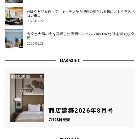
体験や対話を通して、キッチンから理想の暮らしを形に／トクラスサ
ロン東…
2026.07.22
青空と太陽の光を再現した照明システム CoeLux®が生む新たな空
間…
2026.05.28
MAGAZINE
商店建築2026年8月号
7月28日発売