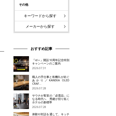
その他
キーワードから探す
メーカーから探す
おすすめ記事
『id＋』開設10周年記念特別
キャンペーンのご案内
2026.07.31
職人の手仕事と有機ELが紡ぐ
あかり／KANEKA OLED
CRAF…
2026.07.28
サウナが客室の「必需品」に
なる時代へ 秀建が切り拓く
ホテルの新標準
2026.07.28
体験や対話を通して、キッチ