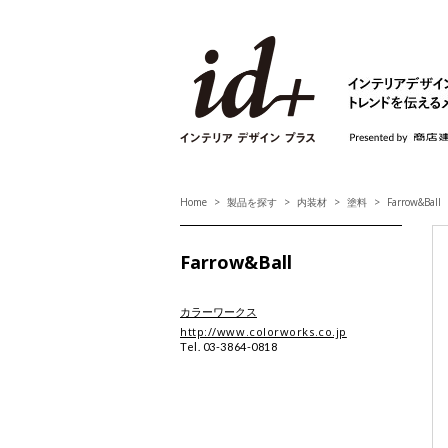
id+ インテリア デ
Home
製品を探す
内装材
塗料
Farrow&Ball
Farrow&Ball
カラーワークス
http://www.colorworks.co.jp
Tel. 03-3864-0818