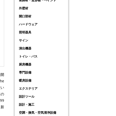
装飾材・造形物・ペイント
外壁材
開口部材
ハードウェア
照明器具
サイン
演出機器
トイレ・バス
厨房機器
専門設備
売開
暖房設備
he
使い
エクステリア
真の
設計ツール
99
設計・施工
。新
空調・換気・空気清浄設備