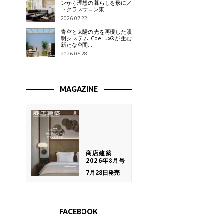
ンから理想の暮らしを形に／
トクラスサロン東…
2026.07.22
青空と太陽の光を再現した照
明システム CoeLux®が生む
新たな空間…
2026.05.28
MAGAZINE
商店建築
2026年8月号
7月28日発売
FACEBOOK