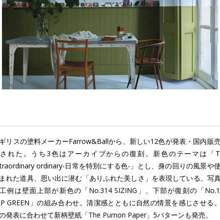
ギリスの塗料メーカーFarrow&Ballから、新しい12色が発表・国内販
された。うち3色はアーカイブからの復刻。新色のテーマは「T
xtraordinary ordinary-日常を特別にする色-」とし、身の回りの風景や
まれた道具、思い出に潜む「ありふれた美しさ」を表現している。写
工例は壁面上部が新色の「No.314 SIZING」、下部が復刻の「No.1
AP GREEN」の組み合わせ。清潔感とともに自然の情景を感じさせる
の発表に合わせて新柄壁紙「The Purnon Paper」5パターンも発売。