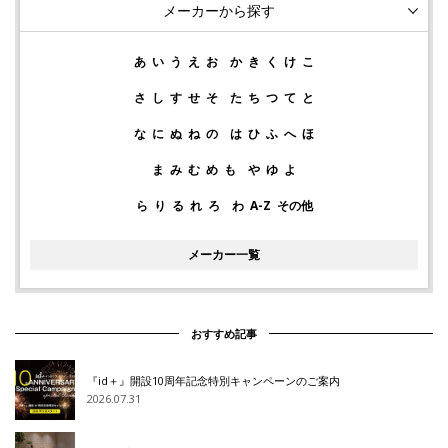
メーカーから探す
あ
い
う
え
お
か
き
く
け
こ
さ
し
す
せ
そ
た
ち
つ
て
と
な
に
ぬ
ね
の
は
ひ
ふ
へ
ほ
ま
み
む
め
も
や
ゆ
よ
ら
り
る
れ
ろ
わ
A-Z
その他
メーカー一覧
おすすめ記事
『id＋』開設10周年記念特別キャンペーンのご案内
2026.07.31