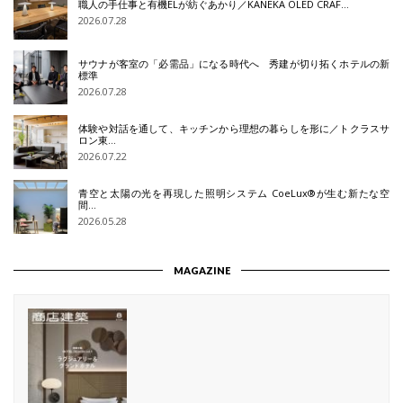
職人の手仕事と有機ELが紡ぐあかり／KANEKA OLED CRAF…
2026.07.28
サウナが客室の「必需品」になる時代へ 秀建が切り拓くホテルの新
標準
2026.07.28
体験や対話を通して、キッチンから理想の暮らしを形に／トクラスサ
ロン東…
2026.07.22
青空と太陽の光を再現した照明システム CoeLux®が生む新たな空
間…
2026.05.28
MAGAZINE