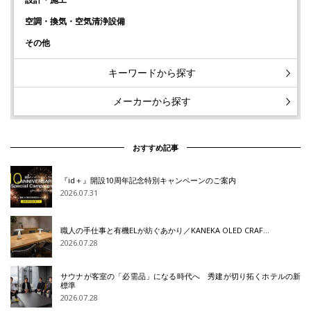
空調・換気・空気清浄設備
その他
キーワードから探す
メーカーから探す
おすすめ記事
『id＋』開設10周年記念特別キャンペーンのご案内
2026.07.31
職人の手仕事と有機ELが紡ぐあかり／KANEKA OLED CRAF…
2026.07.28
サウナが客室の「必需品」になる時代へ 秀建が切り拓くホテルの新
標準
2026.07.28