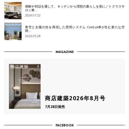
体験や対話を通して、キッチンから理想の暮らしを形に／トクラスサ
ロン東…
2026.07.22
青空と太陽の光を再現した照明システム CoeLux®が生む新たな空
間…
2026.05.28
MAGAZINE
商店建築2026年8月号
7月28日発売
FACEBOOK