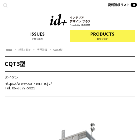
資料請求リスト
0
id+ インテリア デザイ
ISSUES
PRODUCTS
記事を読む
製品を探す
Home
製品を探す
専門設備
CQT3型
CQT3型
ダイケン
https://www.daiken.ne.jp/
Tel. 06-6392-5321