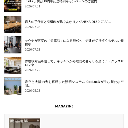
『id＋』開設10周年記念特別キャンペーンのご案内
2026.07.31
職人の手仕事と有機ELが紡ぐあかり／KANEKA OLED CRAF…
2026.07.28
サウナが客室の「必需品」になる時代へ 秀建が切り拓くホテルの新
標準
2026.07.28
体験や対話を通して、キッチンから理想の暮らしを形に／トクラスサ
ロン東…
2026.07.22
青空と太陽の光を再現した照明システム CoeLux®が生む新たな空
間…
2026.05.28
MAGAZINE