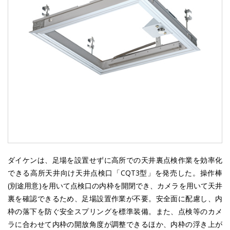
ダイケンは、足場を設置せずに高所での天井裏点検作業を効率化
できる高所天井向け天井点検口「CQT3型」を発売した。操作棒
(別途用意)を用いて点検口の内枠を開閉でき、カメラを用いて天井
裏を確認できるため、足場設置作業が不要。安全面に配慮し、内
枠の落下を防ぐ安全スプリングを標準装備。また、点検等のカメ
ラに合わせて内枠の開放角度が調整できるほか、内枠の浮き上が