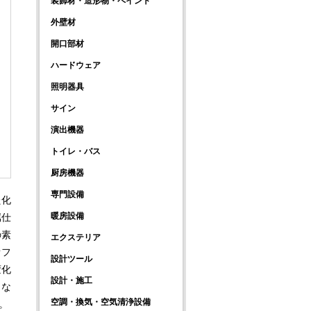
装飾材・造形物・ペイント
外壁材
開口部材
ハードウェア
照明器具
サイン
演出機器
トイレ・バス
厨房機器
専門設備
た化
暖房設備
属仕
の素
エクステリア
オフ
設計ツール
変化
設計・施工
りな
空調・換気・空気清浄設備
。