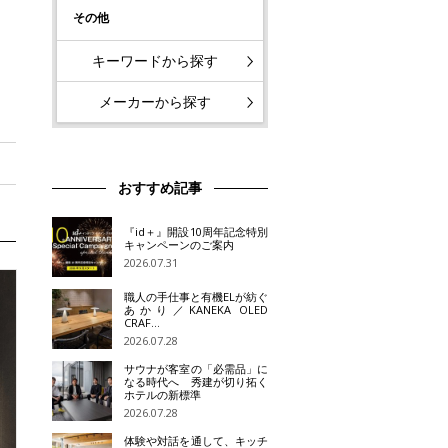
その他
キーワードから探す
メーカーから探す
おすすめ記事
『id＋』開設10周年記念特別
キャンペーンのご案内
2026.07.31
職人の手仕事と有機ELが紡ぐ
あかり／KANEKA OLED
CRAF…
2026.07.28
サウナが客室の「必需品」に
なる時代へ 秀建が切り拓く
ホテルの新標準
2026.07.28
体験や対話を通して、キッチ