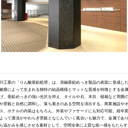
川工業の「りん酸亜鉛処理」は、溶融亜鉛めっき製品の表面に形成し
被膜によって生まれる独特の結晶模様とマットな質感を特徴とする金
げ。亜鉛めっきの強い光沢を抑え、タイルや石、木目、植栽など周囲
や景観と自然に調和し、落ち着きのある空間を演出する。商業施設や
ス、ホテルの内装はもちろん、外装やファサードにも対応可能。経年
よって濃淡がやわらぎ景観となじんでいく風合いも魅力で、金属であ
ら温かみを感じさせる素材として、空間全体に上質な統一感をもたらす