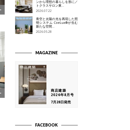
ンから理想の暮らしを形に／
トクラスサロン東…
2026.07.22
青空と太陽の光を再現した照
明システム CoeLux®が生む
新たな空間…
2026.05.28
MAGAZINE
商店建築
2026年8月号
7月28日発売
FACEBOOK