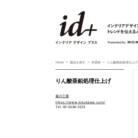
id+ インテリア デ
Home
製品を探す
外壁材
りん酸亜鉛処理仕上げ
りん酸亜鉛処理仕上げ
菊川工業
https://www.kikukawa.com/
Tel. 03-3634-3231