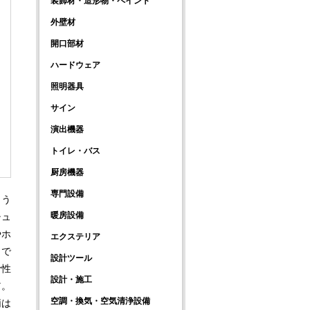
装飾材・造形物・ペイント
外壁材
開口部材
ハードウェア
照明器具
サイン
演出機器
トイレ・バス
厨房機器
専門設備
よう
暖房設備
チュ
やホ
エクステリア
まで
設計ツール
滑性
設計・施工
だ。
空調・換気・空気清浄設備
柄は