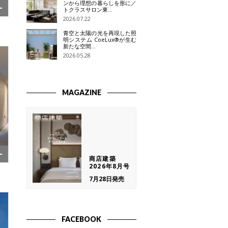
ンから理想の暮らしを形に／
トクラスサロン東…
2026.07.22
青空と太陽の光を再現した照
明システム CoeLux®が生む
新たな空間…
2026.05.28
MAGAZINE
商店建築
2026年8月号
7月28日発売
FACEBOOK