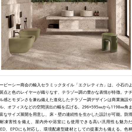
ービーシー商会の輸入セラミックタイル「エクレティカ」は、小石の
斑点と色のレイヤーが織りなす、テラゾー調の豊かな表情が特徴。ナ
ル感とモダンさを兼ね備えた進化したテラゾー調デザインは商業施設
ル、オフィスなどの空間演出の幅を広げる。296×595㎜から1198㎜角
富なサイズ展開を用意し、床・壁の連続性を生かした設計が可能。防
耐凍害性を備え、屋内外や浴室にも使用できる高い汎用性も魅力
EED、EPDにも対応し、環境配慮型建材としての提案力も備える。色