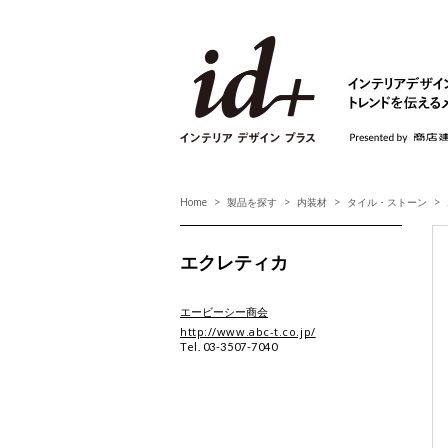
id+ インテリア デ
Home
製品を探す
内装材
タイル・ストーン
エクレティカ
エービーシー商会
http://www.abc-t.co.jp/
Tel. 03-3507-7040