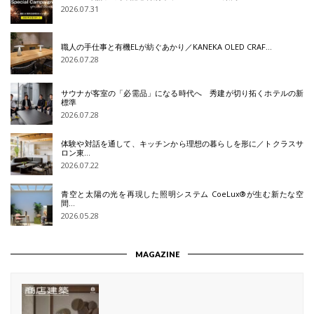
2026.07.31
職人の手仕事と有機ELが紡ぐあかり／KANEKA OLED CRAF…
2026.07.28
サウナが客室の「必需品」になる時代へ 秀建が切り拓くホテルの新
標準
2026.07.28
体験や対話を通して、キッチンから理想の暮らしを形に／トクラスサ
ロン東…
2026.07.22
青空と太陽の光を再現した照明システム CoeLux®が生む新たな空
間…
2026.05.28
MAGAZINE