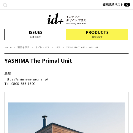
資料請求リスト
0
id+ インテリア デザイ
ISSUES
PRODUCTS
記事を読む
製品を探す
Home
製品を探す
トイレ・バス
バス
YASHIMA The Primal Unit
YASHIMA The Primal Unit
島屋
https://shimaya-sauna.jp/
Tel. 0800-888-1800