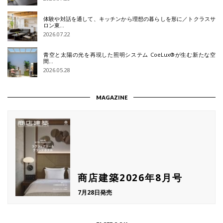
体験や対話を通して、キッチンから理想の暮らしを形に／トクラスサ
ロン東…
2026.07.22
青空と太陽の光を再現した照明システム CoeLux®が生む新たな空
間…
2026.05.28
MAGAZINE
商店建築2026年8月号
7月28日発売