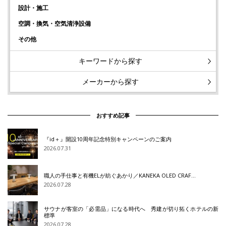
設計・施工
空調・換気・空気清浄設備
その他
キーワードから探す
メーカーから探す
おすすめ記事
『id＋』開設10周年記念特別キャンペーンのご案内
2026.07.31
職人の手仕事と有機ELが紡ぐあかり／KANEKA OLED CRAF…
2026.07.28
サウナが客室の「必需品」になる時代へ 秀建が切り拓くホテルの新
標準
2026.07.28