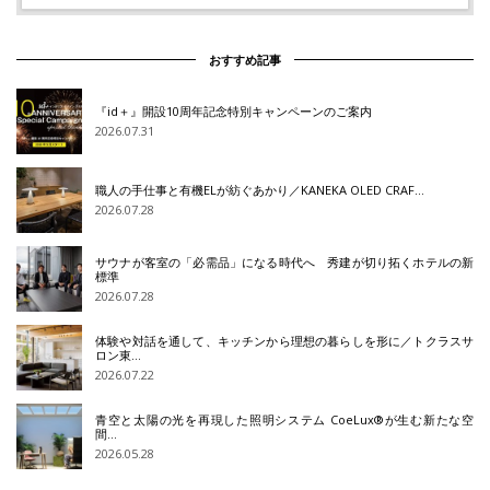
おすすめ記事
『id＋』開設10周年記念特別キャンペーンのご案内
2026.07.31
職人の手仕事と有機ELが紡ぐあかり／KANEKA OLED CRAF…
2026.07.28
サウナが客室の「必需品」になる時代へ 秀建が切り拓くホテルの新
標準
2026.07.28
体験や対話を通して、キッチンから理想の暮らしを形に／トクラスサ
ロン東…
2026.07.22
青空と太陽の光を再現した照明システム CoeLux®が生む新たな空
間…
2026.05.28