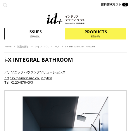
資料請求リスト
0
id+ インテリア デザイ
ISSUES
PRODUCTS
記事を読む
製品を探す
Home
製品を探す
トイレ・バス
バス
i-X INTEGRAL BATHROOM
i-X INTEGRAL BATHROOM
パナソニックハウジングソリューションズ
https://panasonic.co.jp/phs/
Tel. 0120-878-093