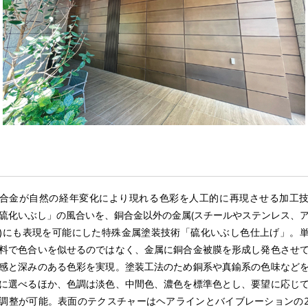
合金が自然の経年変化により現れる色彩を人工的に再現させる加工
硫化いぶし」の風合いを、銅合金以外の金属(スチールやステンレス、
)にも表現を可能にした特殊金属塗装技術「硫化いぶし色仕上げ」。
料で色合いを似せるのではなく、金属に銅合金被膜を形成し発色させ
感と深みのある色彩を実現。塗装工法のため銅系や真鍮系の色味など
に選べるほか、色調は淡色、中間色、濃色を標準色とし、要望に応じ
調整が可能。表面のテクスチャーはヘアラインとバイブレーションの