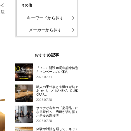
艶と
その他
ト法
キーワードから探す
メーカーから探す
おすすめ記事
『id＋』開設10周年記念特別
キャンペーンのご案内
2026.07.31
職人の手仕事と有機ELが紡ぐ
あかり／KANEKA OLED
CRAF…
2026.07.28
サウナが客室の「必需品」に
なる時代へ 秀建が切り拓く
ホテルの新標準
2026.07.28
体験や対話を通して、キッチ