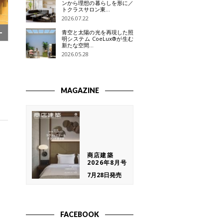
ンから理想の暮らしを形に／
トクラスサロン東…
2026.07.22
青空と太陽の光を再現した照
明システム CoeLux®が生む
新たな空間…
2026.05.28
MAGAZINE
商店建築
2026年8月号
7月28日発売
FACEBOOK