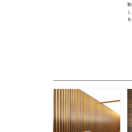
類
し
を