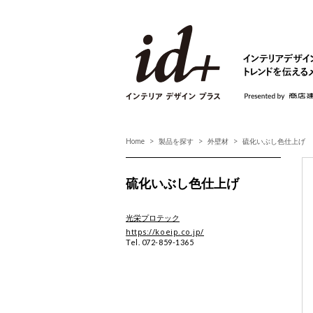
id+ インテリア デ
Home
製品を探す
外壁材
硫化いぶし色仕上げ
硫化いぶし色仕上げ
光栄プロテック
https://koeip.co.jp/
Tel. 072-859-1365