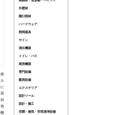
装飾材・造形物・ペイント
外壁材
開口部材
ハードウェア
照明器具
サイン
演出機器
トイレ・バス
厨房機器
専門設備
技術
暖房設備
アル
単に
エクステリア
て高
設計ツール
を自
設計・施工
て色
空調・換気・空気清浄設備
2種