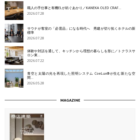
職人の手仕事と有機ELが紡ぐあかり／KANEKA OLED CRAF…
2026.07.28
サウナが客室の「必需品」になる時代へ 秀建が切り拓くホテルの新
標準
2026.07.28
体験や対話を通して、キッチンから理想の暮らしを形に／トクラスサ
ロン東…
2026.07.22
青空と太陽の光を再現した照明システム CoeLux®が生む新たな空
間…
2026.05.28
MAGAZINE