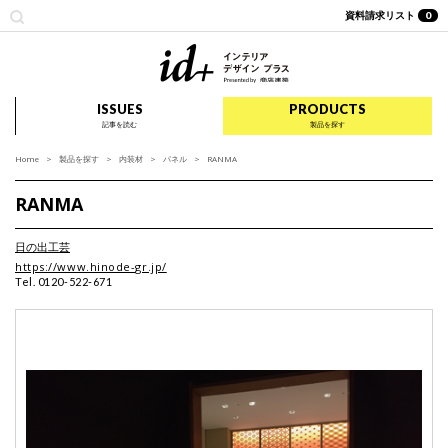
資料請求リスト
0
id+ インテリア デザイ
ISSUES
PRODUCTS
記事を読む
製品を探す
Home
製品を探す
内装材
パネル
RANMA
RANMA
日の出工芸
https://www.hinode-gr.jp/
Tel. 0120-522-671