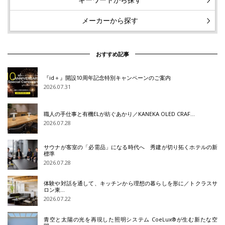
メーカーから探す
おすすめ記事
『id＋』開設10周年記念特別キャンペーンのご案内
2026.07.31
職人の手仕事と有機ELが紡ぐあかり／KANEKA OLED CRAF…
2026.07.28
サウナが客室の「必需品」になる時代へ 秀建が切り拓くホテルの新
標準
2026.07.28
体験や対話を通して、キッチンから理想の暮らしを形に／トクラスサ
ロン東…
2026.07.22
青空と太陽の光を再現した照明システム CoeLux®が生む新たな空