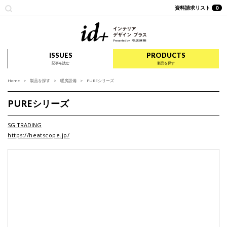
資料請求リスト
0
id+ インテリア デザイ
ISSUES
PRODUCTS
記事を読む
製品を探す
Home
製品を探す
暖房設備
PUREシリーズ
PUREシリーズ
SG TRADING
https://heatscope.jp/