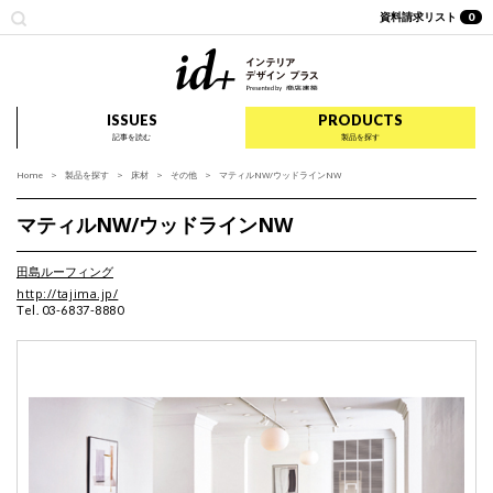
資料請求リスト
0
id+ インテリア デザイ
ISSUES
PRODUCTS
記事を読む
製品を探す
Home
製品を探す
床材
その他
マティルNW/ウッドラインNW
マティルNW/ウッドラインNW
田島ルーフィング
http://tajima.jp/
Tel. 03-6837-8880