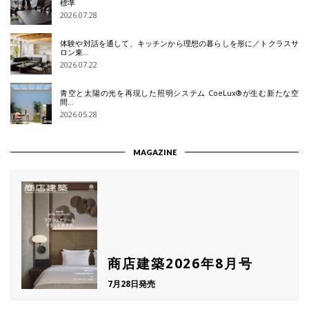
標準
2026.07.28
体験や対話を通して、キッチンから理想の暮らしを形に／トクラスサ
ロン東…
2026.07.22
青空と太陽の光を再現した照明システム CoeLux®が生む新たな空
間…
2026.05.28
MAGAZINE
商店建築2026年8月号
7月28日発売