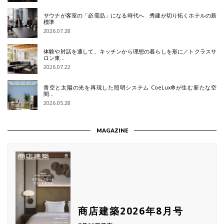
サウナが客室の「必需品」になる時代へ 秀建が切り拓くホテルの新
標準
2026.07.28
体験や対話を通して、キッチンから理想の暮らしを形に／トクラスサ
ロン東…
2026.07.22
青空と太陽の光を再現した照明システム CoeLux®が生む新たな空
間…
2026.05.28
MAGAZINE
商店建築2026年8月号