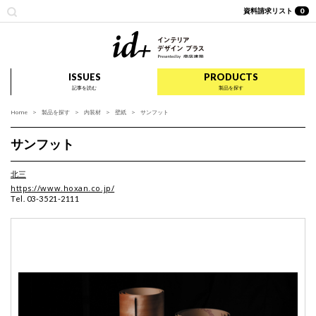
資料請求リスト
0
id+ インテリア デザイ
ISSUES
PRODUCTS
記事を読む
製品を探す
Home
製品を探す
内装材
壁紙
サンフット
サンフット
北三
https://www.hoxan.co.jp/
Tel. 03-3521-2111