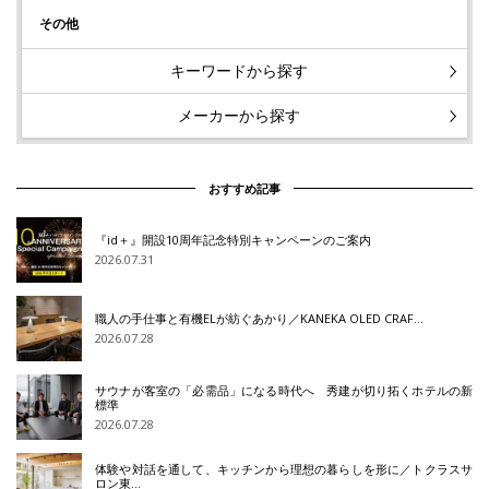
その他
キーワードから探す
メーカーから探す
おすすめ記事
『id＋』開設10周年記念特別キャンペーンのご案内
2026.07.31
職人の手仕事と有機ELが紡ぐあかり／KANEKA OLED CRAF…
2026.07.28
サウナが客室の「必需品」になる時代へ 秀建が切り拓くホテルの新
標準
2026.07.28
体験や対話を通して、キッチンから理想の暮らしを形に／トクラスサ
ロン東…