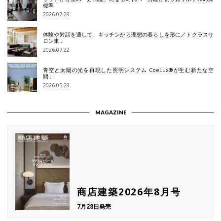
標準
2026.07.28
体験や対話を通して、キッチンから理想の暮らしを形に／トクラスサ
ロン東…
2026.07.22
青空と太陽の光を再現した照明システム CoeLux®が生む新たな空
間…
2026.05.28
MAGAZINE
商店建築2026年8月号
7月28日発売