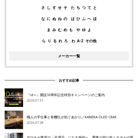
さ
し
す
せ
そ
た
ち
つ
て
と
な
に
ぬ
ね
の
は
ひ
ふ
へ
ほ
ま
み
む
め
も
や
ゆ
よ
ら
り
る
れ
ろ
わ
A-Z
その他
メーカー一覧
おすすめ記事
『id＋』開設10周年記念特別キャンペーンのご案内
2026.07.31
職人の手仕事と有機ELが紡ぐあかり／KANEKA OLED CRAF…
2026.07.28
サウナが客室の「必需品」になる時代へ 秀建が切り拓くホテルの新