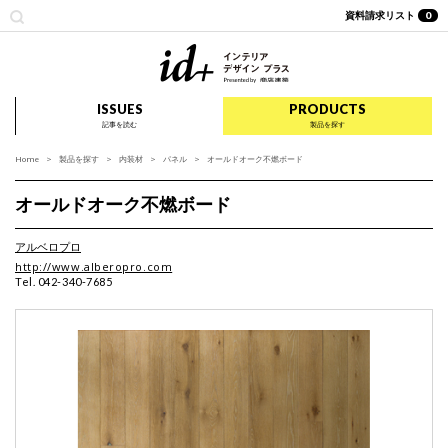
資料請求リスト
0
id+ インテリア デザイ
ISSUES
PRODUCTS
記事を読む
製品を探す
Home
製品を探す
内装材
パネル
オールドオーク不燃ボード
オールドオーク不燃ボード
アルベロプロ
http://www.alberopro.com
Tel. 042-340-7685