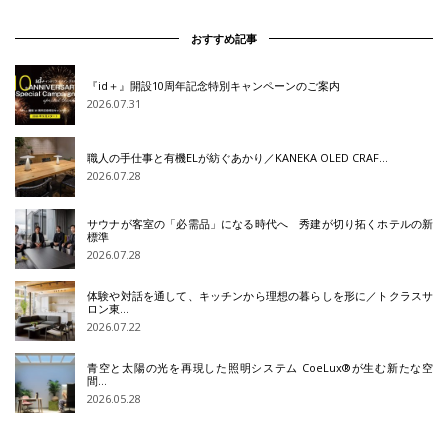
おすすめ記事
『id＋』開設10周年記念特別キャンペーンのご案内
2026.07.31
職人の手仕事と有機ELが紡ぐあかり／KANEKA OLED CRAF…
2026.07.28
サウナが客室の「必需品」になる時代へ 秀建が切り拓くホテルの新
標準
2026.07.28
体験や対話を通して、キッチンから理想の暮らしを形に／トクラスサ
ロン東…
2026.07.22
青空と太陽の光を再現した照明システム CoeLux®が生む新たな空
間…
2026.05.28