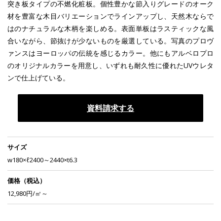
突き板タイプの不燃化粧板。個性豊かな節入りグレードのオーク
材を豊富な木目バリエーションでラインアップし、天然木ならで
はのナチュラルな木柄を楽しめる。表面単板はラスティックな風
合いながら、節抜けが少ないものを厳選している。写真のプロヴ
ァンスはヨーロッパの伝統を感じるカラー。他にもアルベロプロ
のオリジナルカラーを用意し、いずれも耐久性に優れたUVウレタ
ンで仕上げている。
資料請求する
サイズ
w180×ℓ2400～2440×t6.3
価格（税込）
12,980円/㎡～