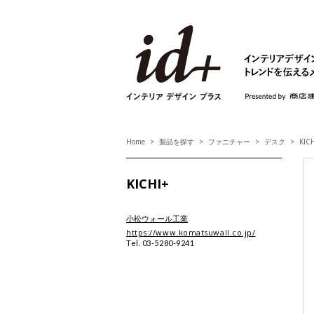
id+ インテリア デ
Home
製品を探す
ファニチャー
デスク
KIC
KICHI+
小松ウォール工業
https://www.komatsuwall.co.jp/
Tel. 03-5280-9241