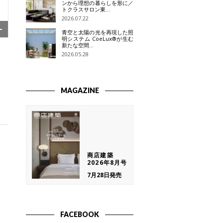
ンから理想の暮らしを形に／
トクラスサロン東…
2026.07.22
青空と太陽の光を再現した照
明システム CoeLux®が生む
新たな空間…
2026.05.28
MAGAZINE
商店建築
2026年8月号
7月28日発売
FACEBOOK