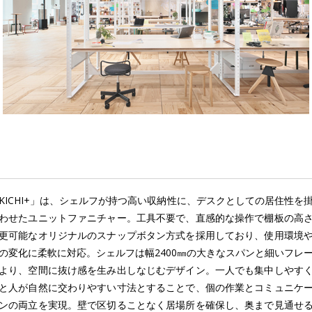
KICHI+」は、シェルフが持つ高い収納性に、デスクとしての居住性を
わせたユニットファニチャー。工具不要で、直感的な操作で棚板の⾼
更可能なオリジナルのスナップボタン⽅式を採⽤しており、使⽤環境
の変化に柔軟に対応。シェルフは幅2400㎜の⼤きなスパンと細いフレ
より、空間に抜け感を⽣み出しなじむデザイン。⼀⼈でも集中しやす
と⼈が⾃然に交わりやすい⼨法とすることで、個の作業とコミュニケ
ンの両⽴を実現。壁で区切ることなく居場所を確保し、奥まで⾒通せ