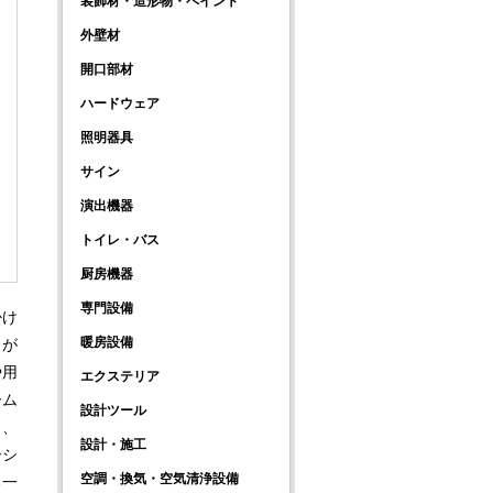
装飾材・造形物・ペイント
外壁材
開口部材
ハードウェア
照明器具
サイン
演出機器
トイレ・バス
厨房機器
専門設備
掛け
暖房設備
さが
や⽤
エクステリア
ーム
設計ツール
く、
設計・施工
ーシ
空調・換気・空気清浄設備
る⼀