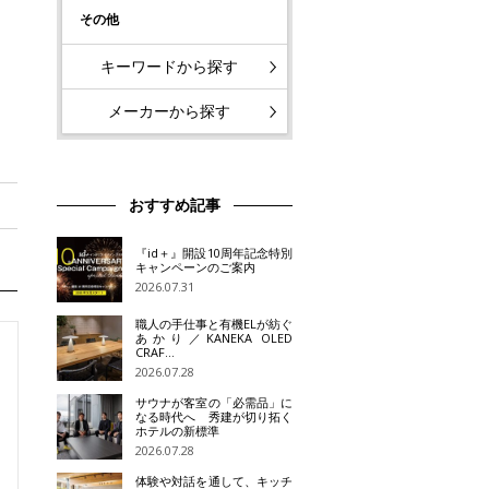
その他
キーワードから探す
メーカーから探す
おすすめ記事
『id＋』開設10周年記念特別
キャンペーンのご案内
2026.07.31
職人の手仕事と有機ELが紡ぐ
あかり／KANEKA OLED
CRAF…
2026.07.28
サウナが客室の「必需品」に
なる時代へ 秀建が切り拓く
ホテルの新標準
2026.07.28
体験や対話を通して、キッチ