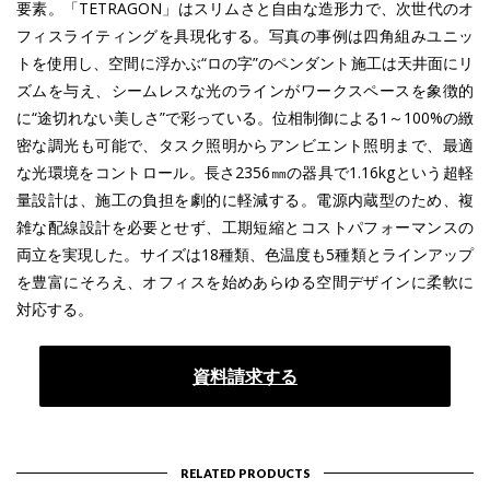
要素。「TETRAGON」はスリムさと自由な造形力で、次世代のオ
フィスライティングを具現化する。写真の事例は四角組みユニッ
トを使用し、空間に浮かぶ“ロの字”のペンダント施工は天井面にリ
ズムを与え、シームレスな光のラインがワークスペースを象徴的
に“途切れない美しさ”で彩っている。位相制御による1～100%の緻
密な調光も可能で、タスク照明からアンビエント照明まで、最適
な光環境をコントロール。長さ2356㎜の器具で1.16kgという超軽
量設計は、施工の負担を劇的に軽減する。電源内蔵型のため、複
雑な配線設計を必要とせず、工期短縮とコストパフォーマンスの
両立を実現した。サイズは18種類、色温度も5種類とラインアップ
を豊富にそろえ、オフィスを始めあらゆる空間デザインに柔軟に
対応する。
資料請求する
RELATED PRODUCTS