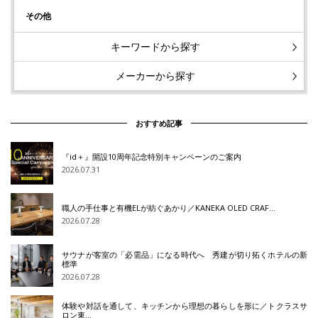
その他
キーワードから探す
メーカーから探す
おすすめ記事
『id＋』開設10周年記念特別キャンペーンのご案内
2026.07.31
職人の手仕事と有機ELが紡ぐあかり／KANEKA OLED CRAF…
2026.07.28
サウナが客室の「必需品」になる時代へ 秀建が切り拓くホテルの新
標準
2026.07.28
体験や対話を通して、キッチンから理想の暮らしを形に／トクラスサ
ロン東…