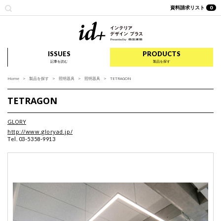
資料請求リスト
0
id+ インテリア デザイ
ISSUES
PRODUCTS
記事を読む
製品を探す
Home
製品を探す
照明器具
照明器具
TETRAGON
TETRAGON
GLORY
http://www.gloryad.jp/
Tel. 03-5358-9913