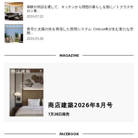
体験や対話を通して、キッチンから理想の暮らしを形に／トクラスサ
ロン東…
2026.07.22
青空と太陽の光を再現した照明システム CoeLux®が生む新たな空
間…
2026.05.28
MAGAZINE
商店建築2026年8月号
7月28日発売
FACEBOOK