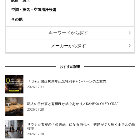
空調・換気・空気清浄設備
その他
キーワードから探す
メーカーから探す
おすすめ記事
『id＋』開設10周年記念特別キャンペーンのご案内
2026.07.31
職人の手仕事と有機ELが紡ぐあかり／KANEKA OLED CRAF…
2026.07.28
サウナが客室の「必需品」になる時代へ 秀建が切り拓くホテルの新
標準
2026.07.28