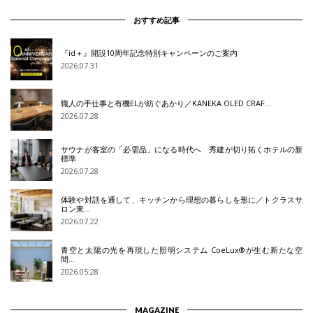
おすすめ記事
『id＋』開設10周年記念特別キャンペーンのご案内
2026.07.31
職人の手仕事と有機ELが紡ぐあかり／KANEKA OLED CRAF…
2026.07.28
サウナが客室の「必需品」になる時代へ 秀建が切り拓くホテルの新
標準
2026.07.28
体験や対話を通して、キッチンから理想の暮らしを形に／トクラスサ
ロン東…
2026.07.22
青空と太陽の光を再現した照明システム CoeLux®が生む新たな空
間…
2026.05.28
MAGAZINE