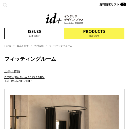
資料請求リスト
0
id+ インテリア デザイ
ISSUES
PRODUCTS
記事を読む
製品を探す
Home
製品を探す
専門設備
フィッティングルーム
フィッティングルーム
上手工作所
http://jo-zu-works.com/
Tel. 06-6783-3815