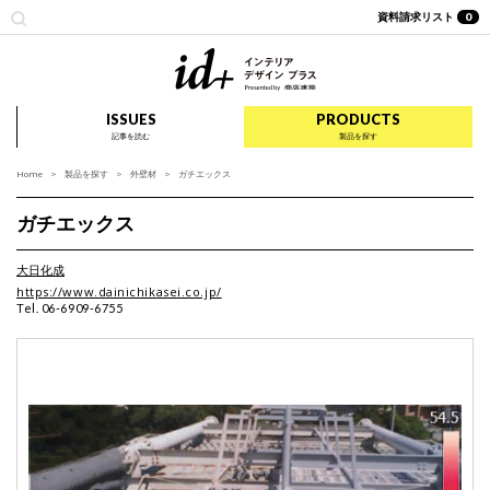
資料請求リスト
0
id+ インテリア デザイ
ISSUES
PRODUCTS
記事を読む
製品を探す
Home
製品を探す
外壁材
ガチエックス
ガチエックス
大日化成
https://www.dainichikasei.co.jp/
Tel. 06-6909-6755