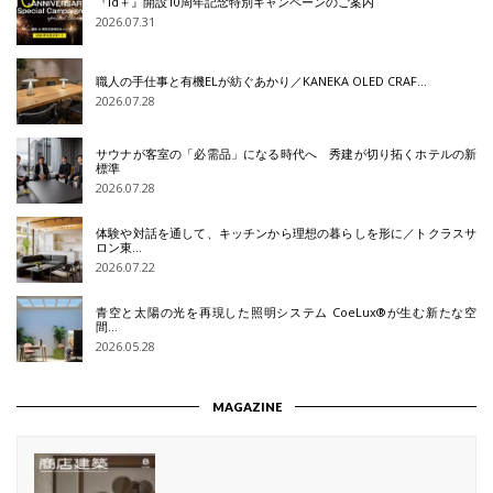
『id＋』開設10周年記念特別キャンペーンのご案内
2026.07.31
職人の手仕事と有機ELが紡ぐあかり／KANEKA OLED CRAF…
2026.07.28
サウナが客室の「必需品」になる時代へ 秀建が切り拓くホテルの新
標準
2026.07.28
体験や対話を通して、キッチンから理想の暮らしを形に／トクラスサ
ロン東…
2026.07.22
青空と太陽の光を再現した照明システム CoeLux®が生む新たな空
間…
2026.05.28
MAGAZINE