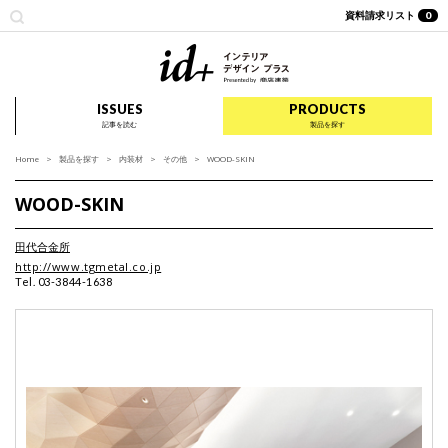
資料請求リスト
0
id+ インテリア デザイ
ISSUES
PRODUCTS
記事を読む
製品を探す
Home
製品を探す
内装材
その他
WOOD-SKIN
WOOD-SKIN
田代合金所
http://www.tgmetal.co.jp
Tel. 03-3844-1638