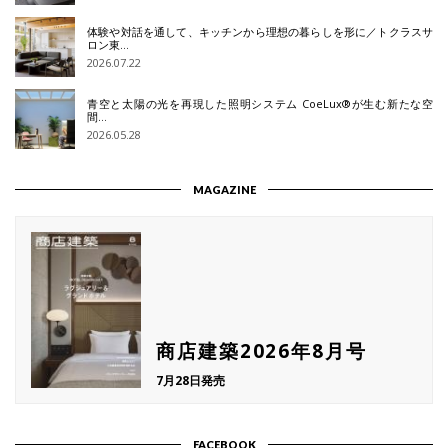
体験や対話を通して、キッチンから理想の暮らしを形に／トクラスサ
ロン東…
2026.07.22
青空と太陽の光を再現した照明システム CoeLux®が生む新たな空
間…
2026.05.28
MAGAZINE
商店建築2026年8月号
7月28日発売
FACEBOOK