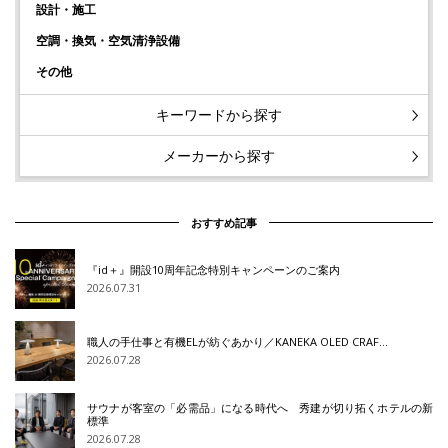
設計・施工
空調・換気・空気清浄設備
その他
キーワードから探す
メーカーから探す
おすすめ記事
『id＋』開設10周年記念特別キャンペーンのご案内
2026.07.31
職人の手仕事と有機ELが紡ぐあかり／KANEKA OLED CRAF…
2026.07.28
サウナが客室の「必需品」になる時代へ 秀建が切り拓くホテルの新
標準
2026.07.28