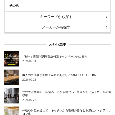
その他
キーワードから探す
メーカーから探す
おすすめ記事
『id＋』開設10周年記念特別キャンペーンのご案内
2026.07.31
職人の手仕事と有機ELが紡ぐあかり／KANEKA OLED CRAF…
2026.07.28
サウナが客室の「必需品」になる時代へ 秀建が切り拓くホテルの新
標準
2026.07.28
体験や対話を通して、キッチンから理想の暮らしを形に／トクラスサ
ロン東…