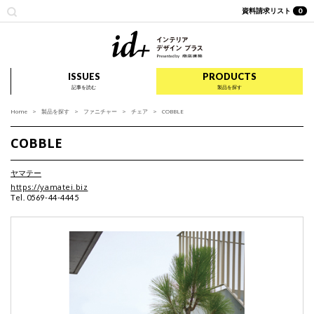
資料請求リスト
0
id+ インテリア デザイ
ISSUES
PRODUCTS
記事を読む
製品を探す
Home
製品を探す
ファニチャー
チェア
COBBLE
COBBLE
ヤマテー
https://yamatei.biz
Tel. 0569-44-4445