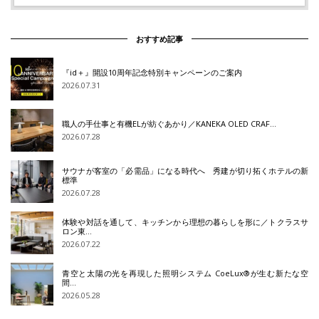
おすすめ記事
『id＋』開設10周年記念特別キャンペーンのご案内
2026.07.31
職人の手仕事と有機ELが紡ぐあかり／KANEKA OLED CRAF…
2026.07.28
サウナが客室の「必需品」になる時代へ 秀建が切り拓くホテルの新
標準
2026.07.28
体験や対話を通して、キッチンから理想の暮らしを形に／トクラスサ
ロン東…
2026.07.22
青空と太陽の光を再現した照明システム CoeLux®が生む新たな空
間…
2026.05.28