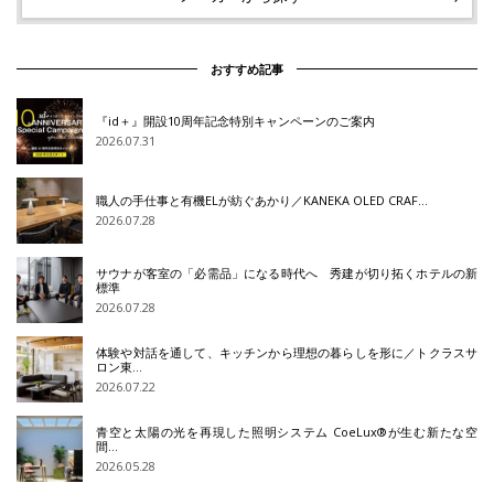
おすすめ記事
『id＋』開設10周年記念特別キャンペーンのご案内
2026.07.31
職人の手仕事と有機ELが紡ぐあかり／KANEKA OLED CRAF…
2026.07.28
サウナが客室の「必需品」になる時代へ 秀建が切り拓くホテルの新
標準
2026.07.28
体験や対話を通して、キッチンから理想の暮らしを形に／トクラスサ
ロン東…
2026.07.22
青空と太陽の光を再現した照明システム CoeLux®が生む新たな空
間…
2026.05.28