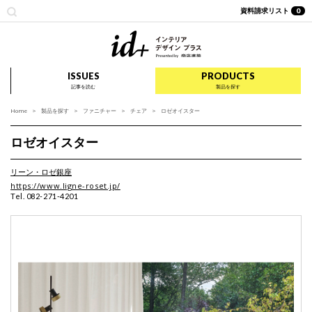
資料請求リスト
0
id+ インテリア デザイ
ISSUES
PRODUCTS
記事を読む
製品を探す
Home
製品を探す
ファニチャー
チェア
ロゼオイスター
ロゼオイスター
リーン・ロゼ銀座
https://www.ligne-roset.jp/
Tel. 082-271-4201