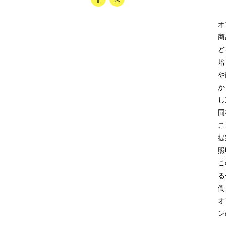
オ
商
ど
培
や
か
し
同
こ
提
照
こ
る
働
オ
ン