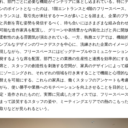
れ、部門ごとに必要な機能がインテリアに落とし込まれている。特に
ンのポイントとなったのは、1階エントランスと4階のフリースペース
トランスは、取引先が来社するケースが多いことを踏まえ、企業のブ
と共創を育む姿勢を発信するべく、待ち合いにはさまざまな組み合わ
可能な造作家具を配置し、グリーンや表情豊かな内装仕上げと共に開
柔軟性のある雰囲気が演出されている。一方、執務エリアでは、機能
ンプルなデザインのワークデスクを中心に、洗練された企業のイメー
現しながら、フリースペースにはビッグテーブルやコミュニケーショ
発するような席を配置。部門ごとの業務の生産性と連携を効率的にす
席と、スタッフの創造性を刺激する空間が、家具のデザインによって
にゾーニングされ、それぞれの領域を行き来することで機能と心理的
替えを可能にする。これらの家具は、働くスタッフのアンケートも考
がら、使い勝手や業務へのモチベーションを向上させることを目的と
定・造作されたものだ。実際に完成したオフィスでは、フリースペー
まって談笑するスタッフの姿や、ミーティングエリアでの熱のこもっ
取りなどが見られるという。