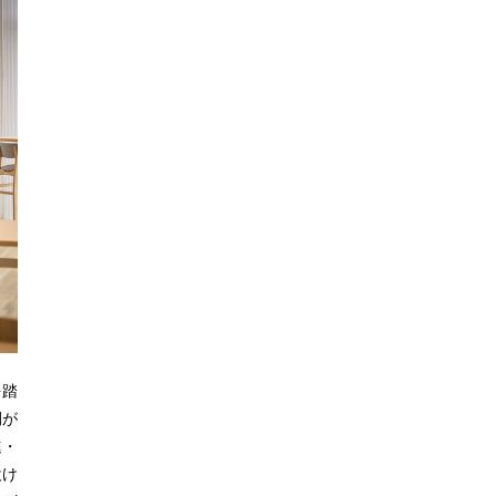
を踏
間が
進・
設け