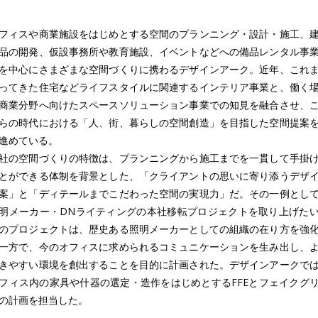
フィスや商業施設をはじめとする空間のプランニング・設計・施工、
品の開発、仮設事務所や教育施設、イベントなどへの備品レンタル事
を中心にさまざまな空間づくりに携わるデザインアーク。近年、これ
ってきた住宅などライフスタイルに関連するインテリア事業と、働く
商業分野へ向けたスペースソリューション事業での知見を融合させ、
らの時代における「人、街、暮らしの空間創造」を目指した空間提案
進めている。
社の空間づくりの特徴は、プランニングから施工までを一貫して手掛
とができる体制を背景とした、「クライアントの思いに寄り添うデザ
案」と「ディテールまでこだわった空間の実現力」だ。その一例とし
明メーカー・DNライティングの本社移転プロジェクトを取り上げた
のプロジェクトは、歴史ある照明メーカーとしての組織の在り方を強
一方で、今のオフィスに求められるコミュニケーションを生み出し、
きやすい環境を創出することを目的に計画された。デザインアークで
フィス内の家具や什器の選定・造作をはじめとするFFEとフェイクグ
の計画を担当した。