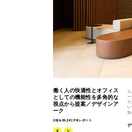
働く人の快適性とオフィス
上
としての機能性を多角的な
ー
ラ
視点から提案／デザインア
い
ーク
気
2026.05.28 | PRレポート
デ