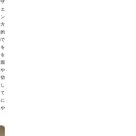
デザ
。エ
ラン
せ方
放的
的で
ジを
ンを
る固
緩や
な切
慮し
して
スに
たや