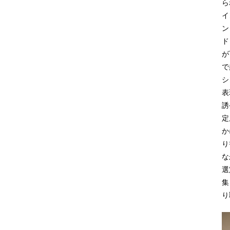
ら
イ
ン
ド
が
で
シ
表
誘
定
か
り
な
選
集
り