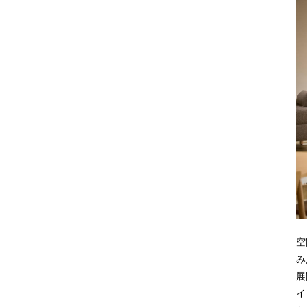
空
み
展
イ