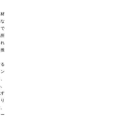
建材
業な
まで
場所
これ
を推
ける
イン
て、
い。
化す
より
は、
リー