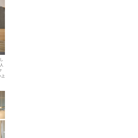
案し
人
フ
小上