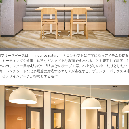
階フリースペースは、「nuance natural」をコンセプトに空間に沿うアイテムを提
。ミーティングや食事、休憩などさまざまな場面で使われることを想定して計画。1
けのカウンター席や4人掛け、8人掛けのテーブル席、小上がりのゆったりとしたソ
席、ベンチシートなど多用途に対応するエリアが点在する。プランターボックスや
りはデザインアークが得意とする造作