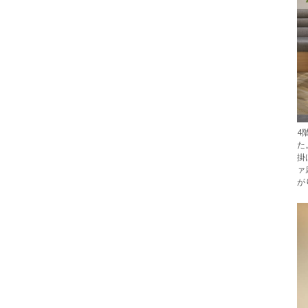
4
た
掛
ァ
が