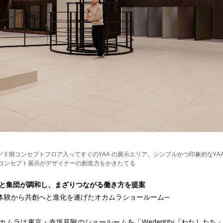
／3 階コンセプトフロア入ってすぐのYAA の展示エリア。シンプルかつ印象的なYA
コンセプト展示がデザイナーの創造力をかきたてる
と集団が調和し、まざりつながる働き方を提案
体験から共創へと進化を遂げたオカムラショールーム─
カムラは東京・赤坂見附のショールームを「Wedentity『わたしたち