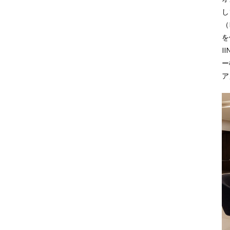
し
（
を
I
ー
ア