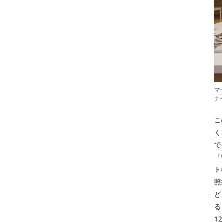
マ
ナ
こ
く
で
「
ト
照
ど
る
1