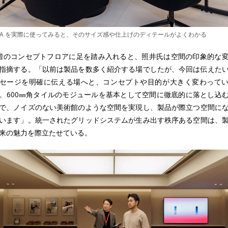
AA を実際に使ってみると、そのサイズ感や仕上げのディテールがよくわかる
階のコンセプトフロアに足を踏み入れると、照井氏は空間の印象的な
指摘する。「以前は製品を数多く紹介する場でしたが、今回は伝えた
セージを明確に伝える場へと、コンセプトや目的が大きく変わって
。600㎜角タイルのモジュールを基本として空間に徹底的に落とし込
で、ノイズのない美術館のような空間を実現し、製品が際立つ空間に
います」。統一されたグリッドシステムが生み出す秩序ある空間は、
来の魅力を際立たせている。