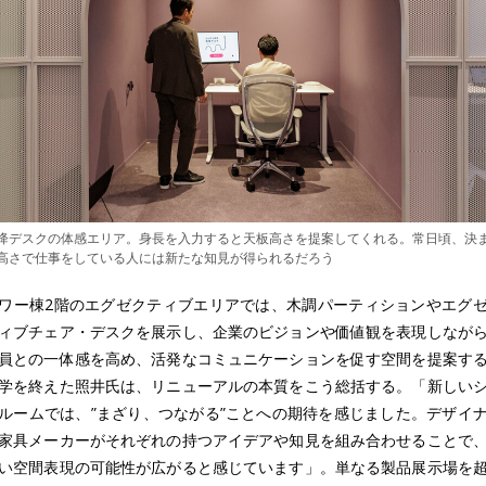
降デスクの体感エリア。身長を入力すると天板高さを提案してくれる。常日頃、決
高さで仕事をしている人には新たな知見が得られるだろう
ワー棟2階のエグゼクティブエリアでは、木調パーティションやエグ
ィブチェア・デスクを展示し、企業のビジョンや価値観を表現しなが
員との一体感を高め、活発なコミュニケーションを促す空間を提案す
学を終えた照井氏は、リニューアルの本質をこう総括する。「新しい
ルームでは、”まざり、つながる”ことへの期待を感じました。デザイ
家具メーカーがそれぞれの持つアイデアや知見を組み合わせることで
い空間表現の可能性が広がると感じています」。単なる製品展示場を