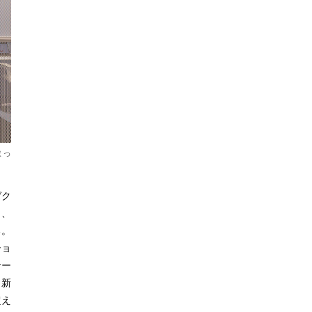
まっ
ゼク
ら、
る。
ショ
ナー
、新
超え