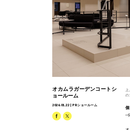
オカムラガーデンコートシ
上
ョールーム
の
2026.01.22 | PRショールーム
個
─
オ