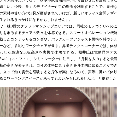
嬉しい。今後、多くのデザイナーがこの場所を利用することで、多様
の素材や使い方の知見が蓄積されていけば、新しいオフィス空間デザ
生まれるきっかけになるかもしれません」。
ワー棟3階のクラフトマンシップエリアでは、同社のモノづくりへの
りを象徴するチェアの数々を体感できる。スマートオペレーション機
載したコンテッサセコンダや、バックカーブアジャスト機構を持つシ
ーなど、多彩なワークチェアが並ぶ。昇降デスクのコーナーでは、体
わせた最適な天板高さを実機で体験できる。照井氏は電動昇降デ
Swift（スイフト）」シミュレーターに注目し、「身長を入力すると最
板の高さが表示され、自分の体格に合う高さを具体的に知ることがで
。立って働く姿勢を経験すると身体が楽になるので、実際に働いて体
るコワーキングスペースがあってもよいかもしれませんね」と提案した