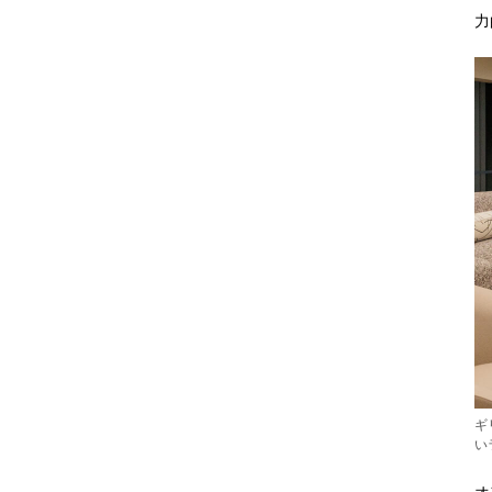
力
ギ
い
オ