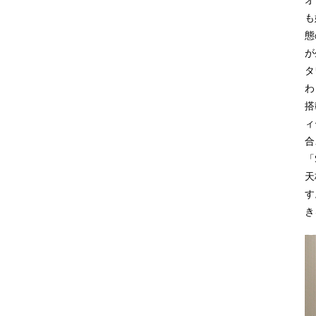
も
態
が
タ
わ
搭
ィ
合
「
天
す
き