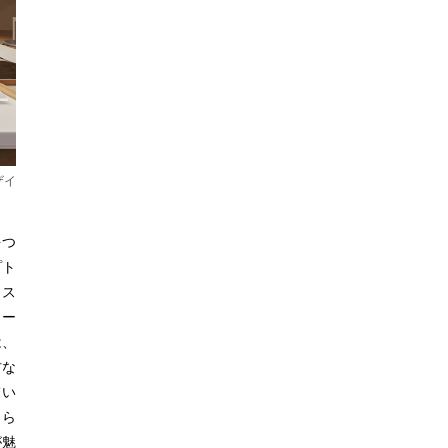
ザイ
をつ
プト
ィス
コー
は、
材な
てい
から
が魅