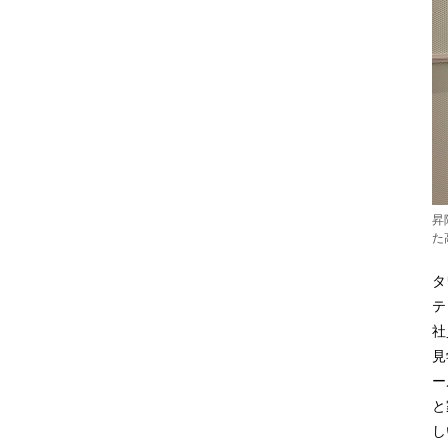
昇
た
タ
テ
社
見
ー
と
し