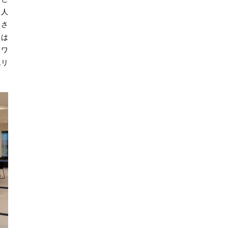
個人
しさ
回は
タワ
エリ