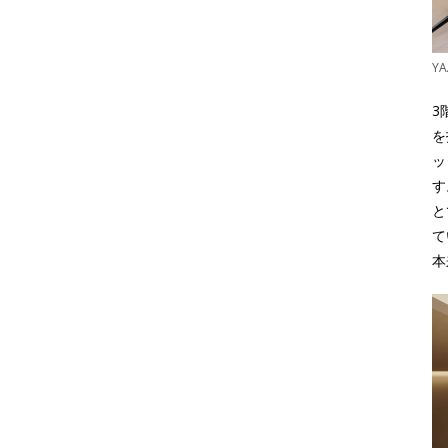
Y
3
を
ッ
す
と
て
本