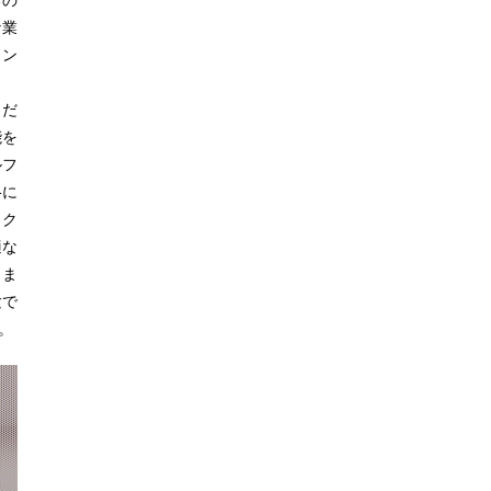
な業
イン
こだ
能を
ルフ
格に
スク
適な
きま
験で
。