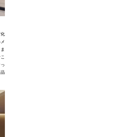
変化
いメ
いま
むこ
なっ
製品