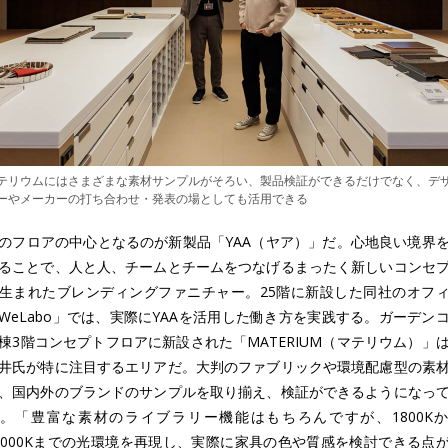
テリウムにはさまざまな素材サンプルがそろい、製品検証ができるだけでなく、デ
ーやメーカーの打ち合わせ・発表の場としても活用できる
のフロアの中心となるのが新製品「YAA（ヤア）」だ。心地良い境界
ることで、人と人、チームとチームをつなげるまったく新しいコンセ
生まれたブレンディングファニチャー。25階に新設した同社のオフ
WeLabo」では、実際にYAAを活用した働き方を実践する。ガーデン
棟3階コンセプトフロアに新設された「MATERIUM（マテリウム）」
井氏が特に注目するエリアだ。大判のファブリックや環境配慮型の素
、国内外のブランドのサンプルを取り揃え、検証ができるようになっ
。「豊富な素材のライブラリー機能はもちろんですが、1800K
2000Kまでの光環境を再現し、実際に家具の色や質感を検討できる点