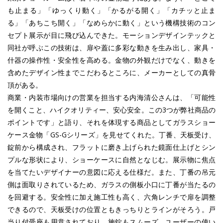
も止まる」「ゆっくり動く」「かるがる開く」「カチッと止ま
る」「あちこち開く」「なめらかに動く」という機構技術のコン
セプト展示が目に飛び込んできた。モーションデザインテックと
同社が呼ぶこの技術は、扉や蓋に多彩な動きを生み出し、家具・
什器の操作性・安全性を高める。金物の外観だけでなく、動きを
含めたデザイン性までこだわるところに、メーカーとしての真骨
頂がある。
商業・内装市場向けの営業を担当する内海清公さんは、「可能性
を開くこと、ハイクオリティー、安心安全。この3つが弊社商品の
ポイントです」と語り、それを体現する商品としてガラスショー
ケース金物「GS-Gシリーズ」を見せてくれた。丁番、天板受け、
錠前から構成され、フラットに磨き上げられた鏡面仕上げとシン
プルな形状により、ショーケースに自然となじむ。展示物に焦点
を当てたいデザイナーの意図に応える仕様だ。また、丁番の吊元
側は面取りされているため、ガラスの側板小口に丁番が当たるの
を回避する。安全性に加え施工性も高く、六角レンチで扉を調整
できるので、天板受けの位置ともきっちりとラインがそろう。戸
当り付受座も用意されており、施錠もスムーズ。ユーザーの使い