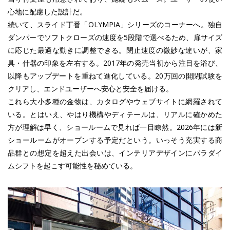
心地に配慮した設計だ。
続いて、スライド丁番「OLYMPIA」シリーズのコーナーへ。独自
ダンパーでソフトクローズの速度を5段階で選べるため、扉サイズ
に応じた最適な動きに調整できる。閉止速度の微妙な違いが、家
具・什器の印象を左右する。2017年の発売当初から注目を浴び、
以降もアップデートを重ねて進化している。20万回の開閉試験を
クリアし、エンドユーザーへ安心と安全を届ける。
これら大小多種の金物は、カタログやウェブサイトに網羅されて
いる。とはいえ、やはり機構やディテールは、リアルに確かめた
方が理解は早く、ショールームで見れば一目瞭然。2026年には新
ショールームがオープンする予定だという。いっそう充実する商
品群との想定を超えた出会いは、インテリアデザインにパラダイ
ムシフトを起こす可能性を秘めている。