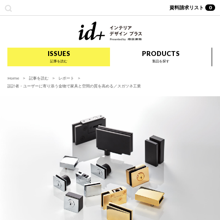
資料請求リスト
0
id+ インテリア デザイ
ISSUES
PRODUCTS
記事を読む
製品を探す
Home
記事を読む
レポート
設計者・ユーザーに寄り添う金物で家具と空間の質を高める／スガツネ工業