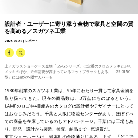
設計者・ユーザーに寄り添う金物で家具と空間の質
を高める／スガツネ工業
2025.07.28 | レポート
上／ガラスショーケース金物「GS-Gシリーズ」は定番のクロムメッキと24K
メッキのほか、近年需要が高まっているマットブラックもある。「GS-GL50
型」には鍵穴を隠すカバーも
1930年創業のスガツネ工業は、95年にわたり一貫して家具金物を
取り扱ってきた。現在の商品数は、3万点にものぼるという。
LAMPのロゴや4冊組みのカタログは設計者やデザイナーにとって
はおなじみだろう。千葉と大阪に物流センターがあり、ほぼすべ
ての商品を在庫しているのもアドバンテージ。千葉には工場もあ
り、開発・設計から製造、検査、納品まで一気通貫だ。
東京ショールームは、岩本町の金物通りにある。まず、「どこで