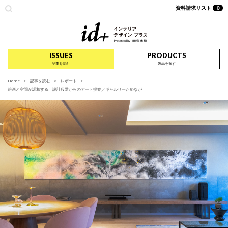
資料請求リスト
0
id+ インテリア デザイ
ISSUES
PRODUCTS
記事を読む
製品を探す
Home
記事を読む
レポート
絵画と空間が調和する、設計段階からのアート提案／ギャルリーためなが