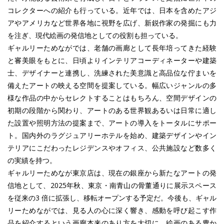
コレクターへの紹介も行っている。近年では、日本を含めたアジ
アやアメリカなど世界各地に視野を広げ、新鋭作家の発掘にも力
を注ぎ、現代絵画の発信地としての役割も担っている。
ギャルリーためながでは、老舗の画廊として長年培ってきた経験
と審美眼をもとに、日頃よりインテリアコーディネーターや建築
士、デザイナーと連携し、洗練された美意識と高品位な佇まいを
備えたアートの映える空間を提案している。幅広いジャンルの多
様な作品の中からセレクトすることはもちろん、空間デザインの
初期の段階から関わり、アートのある世界観あるいは日常に適し
た設置や照明方法の提案まで、アートの導入をトータルにサポー
ト。国内外のラグジュアリーホテルを始め、建築デザインやイン
テリアにこだわったレジデンスやオフィス、公共施設など数多く
の実績を持つ。
ギャルリーためなが東京店は、現在の銀座から新たなアートの発
信地として、2025年秋、東京・南青山の骨董通りに展示スペース
を従来の3 倍に拡張し、移転オープンする予定だ。今後も、ギャル
リーためながでは、見る人の心に深く響き、感動を呼び起こす作
品を紹介するという画廊本来のあり方を大切に、絵画のある豊か