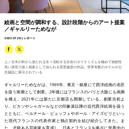
絵画と空間が調和する、設計段階からのアート提案
／ギャルリーためなが
2025.07.28 | レポート
上／古木の幹から放たれる生々流転する生命のダイナミズムを極めて独創性
高い表現で描く画家として知られる菅原健彦の作品。世界有数のホテルや公
共施設に展示されている
ギャルリーためながは、1969年、東京・銀座にて西洋絵画の名匠
を扱う画廊として創業。2年後にはフランスのパリと大阪にも画廊
を構え、2021年には新たに京都店も開廊している。創業当初よ
り、ピカソやシャガールなどの印象派以降の近代西洋絵画を扱う
とともに、ベルナール・ビュッフェやポール・アイズピリといっ
た現代フランスの代表作家と独占契約を結び紹介してきた。ま
た、才能ある芸術家を育成し、日本とフランスを拠点に世界中の